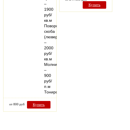
–
Купить
1900
руб/
кв.м
Поворотная
скоба
(люверс)
–
2000
руб/
кв.м
Молния
–
900
руб/
п.м
Тонированный…
от 800 руб
Купить