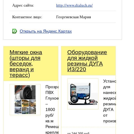
Адрес сайта:
http://www.dialuch.ru/
Контактное лицо:
Георгиевская Мария
Открыть на Яндекс.Картах
Мягкие окна
Оборудование
(шторы для
для жидкой
беседок,
резины ДУГА
веранд и
И3/220
терасс)
Установка
Прозрачный
для
ПВХ
нанесения
Глухое
жидкой
–
резины
1800
ДУГА
руб/
от
кв.м
производителя
Ремешковое
крепление
от 244 300 руб