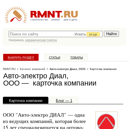
строительство
ремонт
дом и дача
Искать
везде
Например,
керамическая плитка
ВЫБРАТЬ РАЗДЕЛ
СТАТЬИ
ТОВАРЫ
КАТАЛОГ КОМПАНИЙ
RMNT.RU
/
Каталог компаний
/
Авто-электро Диал, ООО
/ Карточка компании
Авто-электро Диал,
ООО — карточка компании
Карточка компании
Блог — 1
Офисы, филиалы — 1
ООО "Авто-электро ДИАЛ" — одна
из ведущих компаний, которая более
15 лет специализируется на оптово-