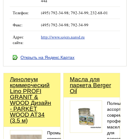
44а
Телефон:
(495) 792-34-98; 792-34-99, 232-68-01
Факс:
(495) 792-34-98; 792-34-99
Адрес
http://www.sajers.narod.ru
сайта:
Открыть на Яндекс.Картах
Линолеум
Масла для
коммерческий
паркета Berger
Lino PROFI
Oil
GRANIT &
WOOD Дизайн
Полный
- PARKET
ассортимент
WOOD AT34
современных
(3.5 м)
профессионал
масел
Промышленно-
для
коммерческий,
паркета