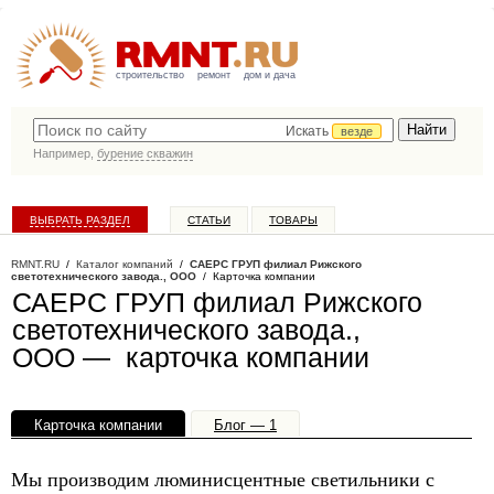
строительство
ремонт
дом и дача
Искать
везде
Например,
бурение скважин
ВЫБРАТЬ РАЗДЕЛ
СТАТЬИ
ТОВАРЫ
КАТАЛОГ КОМПАНИЙ
RMNT.RU
/
Каталог компаний
/
САЕРС ГРУП филиал Рижского
светотехнического завода., ООО
/ Карточка компании
САЕРС ГРУП филиал Рижского
светотехнического завода.,
ООО — карточка компании
Карточка компании
Блог — 1
Офисы, филиалы — 1
Мы производим люминисцентные светильники с