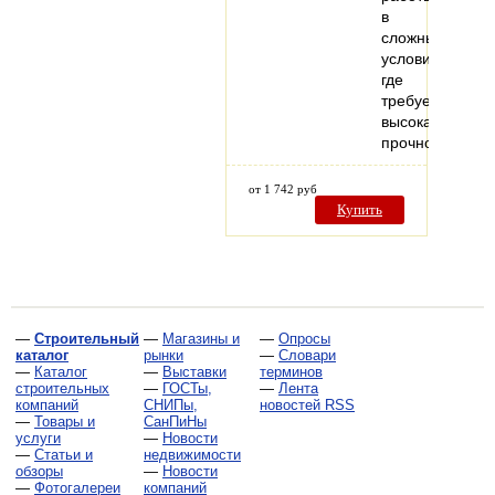
в
сложных
условиях,
где
требуется
высокая
прочность…
от 1 742 руб
Купить
—
Строительный
—
Магазины и
—
Опросы
каталог
рынки
—
Словари
—
Каталог
—
Выставки
терминов
строительных
—
ГОСТы,
—
Лента
компаний
СНИПы,
новостей RSS
—
Товары и
СанПиНы
услуги
—
Новости
—
Статьи и
недвижимости
обзоры
—
Новости
—
Фотогалереи
компаний