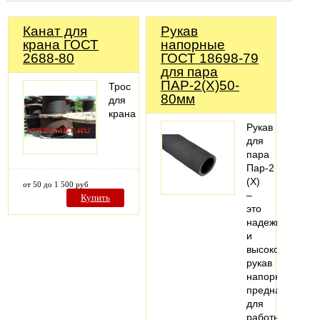
Канат для
Рукав
крана ГОСТ
напорные
2688-80
ГОСТ 18698-79
для пара
ПАР-2(Х)50-
Трос
80мм
для
крана
Рукав
для
пара
Пар-2
(X)
от 50 до 1 500 руб
–
Купить
это
надежный
и
высококачеств
рукав
напорный,
предназначен
для
работы