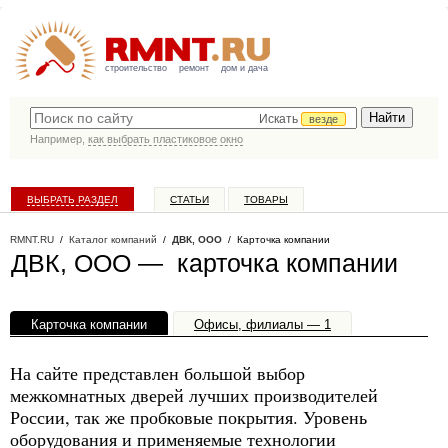
строительство
ремонт
дом и дача
Искать
везде
Например,
как выбрать пластиковое окно
ВЫБРАТЬ РАЗДЕЛ
СТАТЬИ
ТОВАРЫ
КАТАЛОГ КОМПАНИЙ
RMNT.RU
/
Каталог компаний
/
ДВК, ООО
/ Карточка компании
ДВК, ООО — карточка компании
Карточка компании
Офисы, филиалы — 1
На сайте представлен большой выбор
межкомнатных дверей лучших производителей
России, так же пробковые покрытия. Уровень
оборудования и применяемые технологии