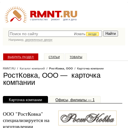
строительство
ремонт
дом и дача
Искать
везде
Например,
деревянные двери
ВЫБРАТЬ РАЗДЕЛ
СТАТЬИ
ТОВАРЫ
КАТАЛОГ КОМПАНИЙ
RMNT.RU
/
Каталог компаний
/
РостКовка, ООО
/ Карточка компании
РостКовка, ООО — карточка
компании
Карточка компании
Офисы, филиалы — 1
ООО "РостКовка"
специализируется на
изготовлении