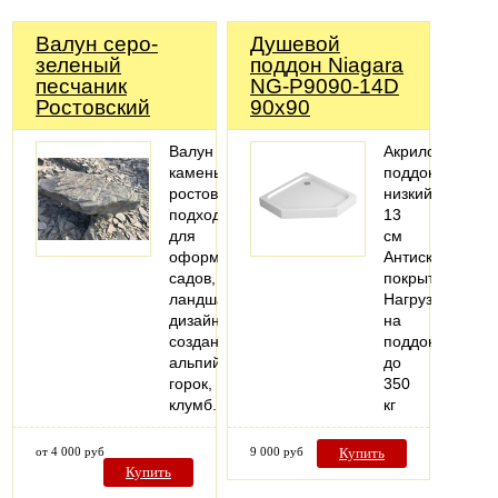
Валун серо-
Душевой
зеленый
поддон Niagara
песчаник
NG-P9090-14D
Ростовский
90x90
Валун
Акриловый
камень
поддон,
ростовский
низкий
подходит
13
для
см
оформления
Антискользяще
садов,
покрытие
ландшафтного
Нагрузка
дизайна,
на
создания
поддон
альпийских
до
горок,
350
клумб.
кг
от 4 000 руб
9 000 руб
Купить
Купить