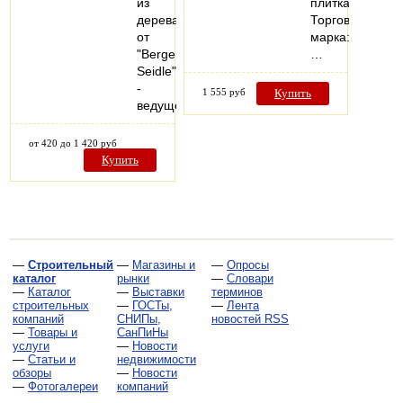
из
плитка
дерева
Торговая
от
марка:
"Berger-
…
Seidle"
-
1 555 руб
Купить
ведущего…
от 420 до 1 420 руб
Купить
—
Строительный
—
Магазины и
—
Опросы
каталог
рынки
—
Словари
—
Каталог
—
Выставки
терминов
строительных
—
ГОСТы,
—
Лента
компаний
СНИПы,
новостей RSS
—
Товары и
СанПиНы
услуги
—
Новости
—
Статьи и
недвижимости
обзоры
—
Новости
—
Фотогалереи
компаний