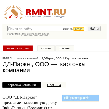
строительство
ремонт
дом и дача
Искать
везде
Например,
дом из клееного бруса
ВЫБРАТЬ РАЗДЕЛ
СТАТЬИ
ТОВАРЫ
КАТАЛОГ КОМПАНИЙ
RMNT.RU
/
Каталог компаний
/
ДЛ-Паркет, ООО
/ Карточка компании
ДЛ-Паркет, ООО — карточка
компании
Карточка компании
Блог — 4
Офисы, филиалы — 1
ООО "ДЛ-Паркет"
предлагает массивную доску
IndusParquet (Бразилия) из