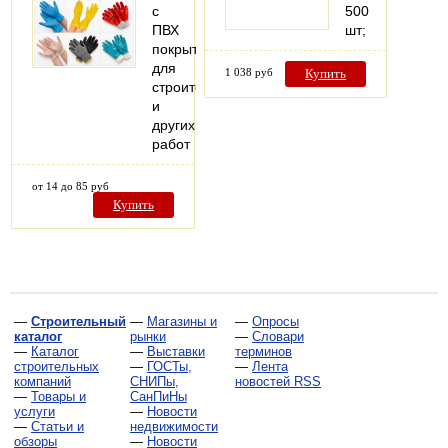
с
500
ПВХ
шт;
покрытием
для
1 038 руб
Купить
строительных
и
других
работ
от 14 до 85 руб
Купить
—
Строительный
—
Магазины и
—
Опросы
каталог
рынки
—
Словари
—
Каталог
—
Выставки
терминов
строительных
—
ГОСТы,
—
Лента
компаний
СНИПы,
новостей RSS
—
Товары и
СанПиНы
услуги
—
Новости
—
Статьи и
недвижимости
обзоры
—
Новости