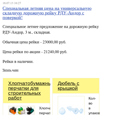
18.07.13 16:27
Специальная летняя цена на универсальную
складную дорожную рейку РДУ-Андор с
поверкой!
Специальное летнее предложение на дорожную рейку
РДУ-Андор, 3 м., складная.
Обычная цена рейки - 23000,00 руб.
Цена рейки по акции - 21240,00 руб.
Рейки в наличии.
Читать далее
Хлопчатобумажные
Дюбель с
перчатки для
крышкой
строительных
работ
Кол-
во
Хлопчатобумажные
в
перчатки
упаковке: