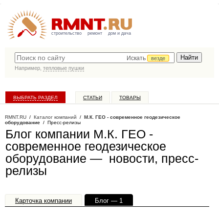
строительство
ремонт
дом и дача
Искать
везде
Например,
тепловые пушки
ВЫБРАТЬ РАЗДЕЛ
СТАТЬИ
ТОВАРЫ
КАТАЛОГ КОМПАНИЙ
RMNT.RU
/
Каталог компаний
/
М.К. ГЕО - современное геодезическое
оборудование
/ Пресс-релизы
Блог компании М.К. ГЕО -
современное геодезическое
оборудование — новости, пресс-
релизы
Карточка компании
Блог — 1
Офисы, филиалы — 1