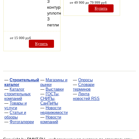
3
от 49 900 до 79 999 руб
контура
Купить
уплотнения
3
петли
от 15 000 руб
Купить
—
Строительный
—
Магазины и
—
Опросы
каталог
рынки
—
Словари
—
Каталог
—
Выставки
терминов
строительных
—
ГОСТы,
—
Лента
компаний
СНИПы,
новостей RSS
—
Товары и
СанПиНы
услуги
—
Новости
—
Статьи и
недвижимости
обзоры
—
Новости
—
Фотогалереи
компаний