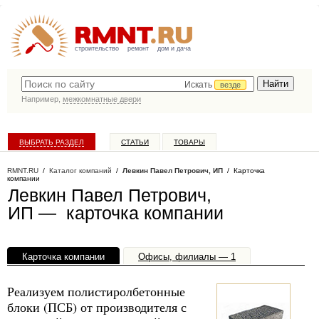
строительство
ремонт
дом и дача
Искать
везде
Например,
межкомнатные двери
ВЫБРАТЬ РАЗДЕЛ
СТАТЬИ
ТОВАРЫ
КАТАЛОГ КОМПАНИЙ
RMNT.RU
/
Каталог компаний
/
Левкин Павел Петрович, ИП
/ Карточка
компании
Левкин Павел Петрович,
ИП — карточка компании
Карточка компании
Офисы, филиалы — 1
Реализуем полистиролбетонные
блоки (ПСБ) от производителя с