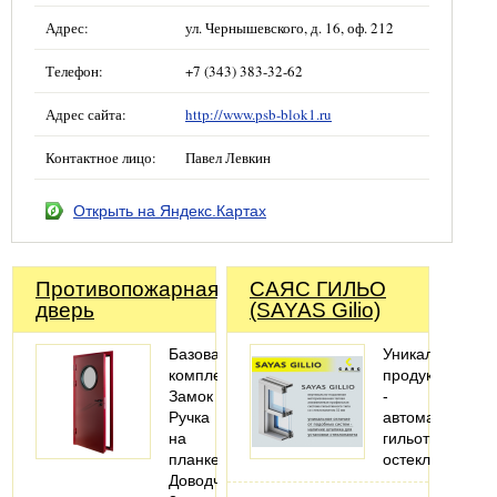
Адрес:
ул. Чернышевского, д. 16, оф. 212
Телефон:
+7 (343) 383-32-62
Адрес сайта:
http://www.psb-blok1.ru
Контактное лицо:
Павел Левкин
Открыть на Яндекс.Картах
Противопожарная
САЯС ГИЛЬО
дверь
(SAYAS Gilio)
Базовая
Уникальный
комплектация:
продукт
Замок
-
Ручка
автоматическо
на
гильотинное
планке
остекление
Доводчик