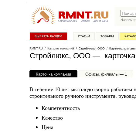
Наприме
строительство
ремонт
дом и дача
ВЫБРАТЬ РАЗДЕЛ
СТАТЬИ
ТОВАРЫ
КАТАЛ
RMNT.RU
/
Каталог компаний
/
Стройлюкс, ООО
/ Карточка компани
Стройлюкс, ООО — карточка
Карточка компании
Офисы, филиалы — 1
В течение 10 лет мы плодотворно работаем
строительного ручного инструмента, руково
Компетентность
Качество
Цена