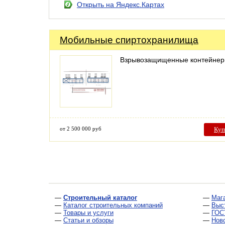
Открыть на Яндекс.Картах
Мобильные спиртохранилища
Взрывозащищенные контейне
от 2 500 000 руб
Куп
—
Строительный каталог
—
Маг
—
Каталог строительных компаний
—
Выс
—
Товары и услуги
—
ГОС
—
Статьи и обзоры
—
Нов