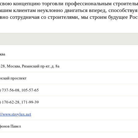
и свою концепцию торговли профессиональным строител
ашим клиентам неуклонно двигаться вперед, способствуя
вно сотрудничая со строителями, мы строим будущее Рос
ква
28, Москва, Рязанский пр-кт, д. 8а
нский проспект
) 737-56-08, 105-57-65
) 170-62-28, 171-99-39
://www.stroylux.net
фонов Павел