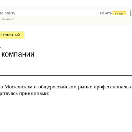
Искать
везде
р,
ламинат
ОГ КОМПАНИЙ
и
 компании
 на Московском и общероссийском рынке профессиональн
дствуясь принципами: