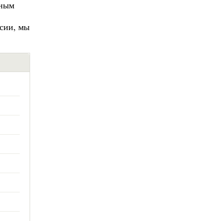
ьным
сии, мы