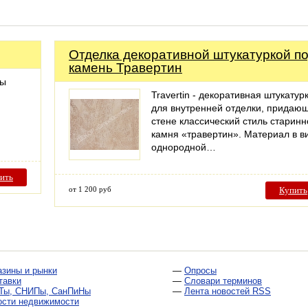
Отделка декоративной штукатуркой п
камень Травертин
ры
Travertin - декоративная штукатур
для внутренней отделки, придаю
стене классический стиль старинн
камня «травертин». Материал в в
однородной…
ить
от 1 200 руб
Купить
азины и рынки
—
Опросы
тавки
—
Словари терминов
Ты, СНИПы, СанПиНы
—
Лента новостей RSS
ости недвижимости