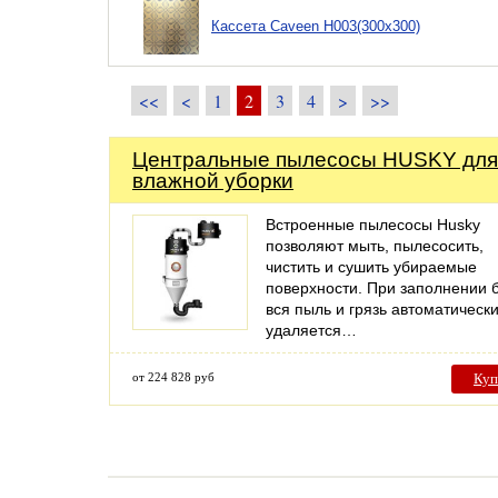
Кассета Caveen H003(300х300)
<<
<
1
2
3
4
>
>>
Центральные пылесосы HUSKY для
влажной уборки
Встроенные пылесосы Husky
позволяют мыть, пылесосить,
чистить и сушить убираемые
поверхности. При заполнении 
вся пыль и грязь автоматическ
удаляется…
от 224 828 руб
Куп