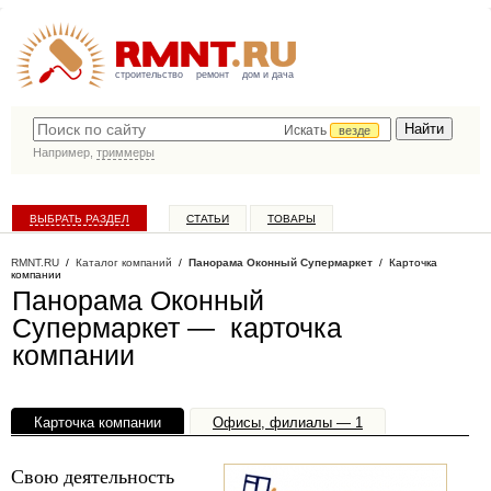
строительство
ремонт
дом и дача
Искать
везде
Например,
триммеры
ВЫБРАТЬ РАЗДЕЛ
СТАТЬИ
ТОВАРЫ
КАТАЛОГ КОМПАНИЙ
RMNT.RU
/
Каталог компаний
/
Панорама Оконный Супермаркет
/ Карточка
компании
Панорама Оконный
Супермаркет — карточка
компании
Карточка компании
Офисы, филиалы — 1
Свою деятельность