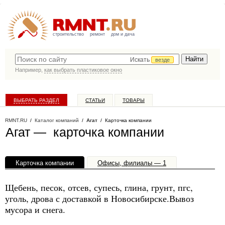
строительство
ремонт
дом и дача
Искать
везде
Например,
как выбрать пластиковое окно
ВЫБРАТЬ РАЗДЕЛ
СТАТЬИ
ТОВАРЫ
КАТАЛОГ КОМПАНИЙ
RMNT.RU
/
Каталог компаний
/
Агат
/ Карточка компании
Агат — карточка компании
Карточка компании
Офисы, филиалы — 1
Щебень, песок, отсев, супесь, глина, грунт, пгс,
уголь, дрова с доставкой в Новосибирске.Вывоз
мусора и снега.