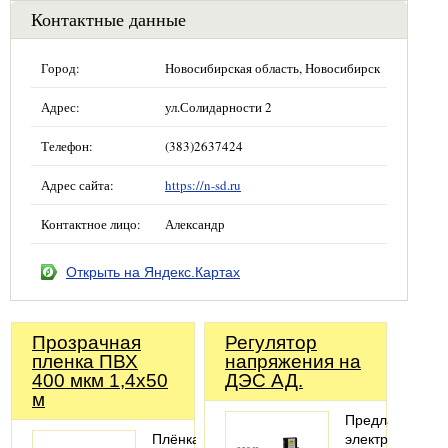
Контактные данные
Город:
Новосибирская область, Новосибирск
Адрес:
ул.Солидарности 2
Телефон:
(383)2637424
Адрес сайта:
https://n-sd.ru
Контактное лицо:
Александр
Открыть на Яндекс.Картах
Прозрачная
Регулятор
пленка ПВХ
напряжения на
400 мкм 1,4х50
ДЭС АД.
м
Предлагаем
Плёнка
электронные