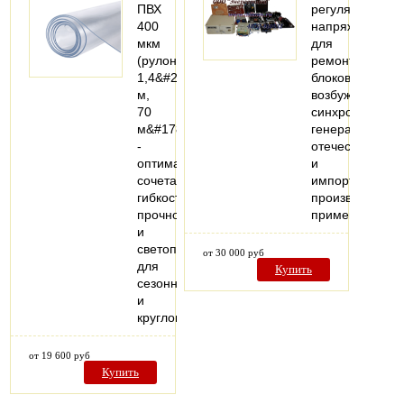
ПВХ
регуляторы
400
напряжения
мкм
для
(рулон
ремонта
1,4&#215;50
блоков
м,
возбуждения
70
синхронных
м&#178;)
генераторов
-
отечественного
оптимальное
и
сочетание
импортного
гибкости,
производства,
прочности
применяемых
и
светопропускаемости
от 30 000 руб
для
Купить
сезонного
и
круглогодичного…
от 19 600 руб
Купить