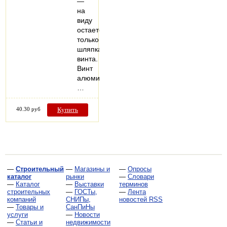
—
на
виду
остается
только
шляпка
винта.
Винт
алюминиевый,
…
40.30 руб
Купить
—
Строительный
—
Магазины и
—
Опросы
каталог
рынки
—
Словари
—
Каталог
—
Выставки
терминов
строительных
—
ГОСТы,
—
Лента
компаний
СНИПы,
новостей RSS
—
Товары и
СанПиНы
услуги
—
Новости
—
Статьи и
недвижимости