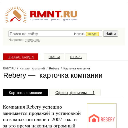
строительство
ремонт
дом и дача
Искать
везде
Например,
триммеры
ВЫБРАТЬ РАЗДЕЛ
СТАТЬИ
ТОВАРЫ
КАТАЛОГ КОМПАНИЙ
RMNT.RU
/
Каталог компаний
/
Rebery
/ Карточка компании
Rebery — карточка компании
Карточка компании
Офисы, филиалы — 1
Компания Rebery успешно
занимается продажей и установкой
натяжных потолков с 2007 года и
за это время накопила огромный