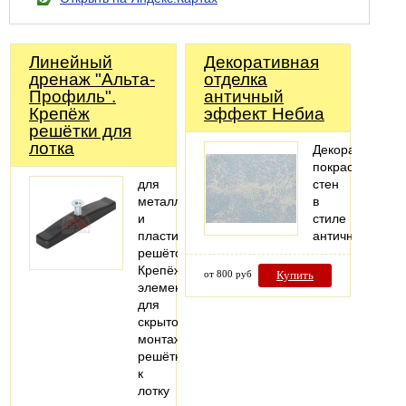
Линейный
Декоративная
дренаж "Альта-
отделка
Профиль".
античный
Крепёж
эффект Небиа
решётки для
лотка
Декоративная
покраска
для
стен
металлической
в
и
стиле
пластиковой
античности
решёток
Крепёжный
от 800 руб
Купить
элемент
для
скрытого
монтажа
решётки
к
лотку