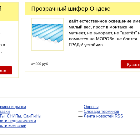
й
Прозрачный шифер Ондекс
даёт естественное освещение им
малый вес, прост в монтаже не
е
мутнеет, не выгорает, не "цветёт" 
ломается на МОРОЗе, не боится
в в
ГРАДа! устойчив…
,
от 999 руб
Купить
ить
азины и рынки
—
Опросы
тавки
—
Словари терминов
Ты, СНИПы, СанПиНы
—
Лента новостей RSS
ости недвижимости
ости компаний