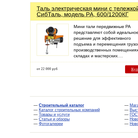
Таль электрическая мини с тележко
СибТаль, модель PA, 600/1200КГ
Мини тали передвижные РА
представляют собой идеально
решение для эффективного
подъема и перемещения грузо
производственных помещениях
складах и мастерских.…
от 22 000 руб
Куп
—
Строительный каталог
—
Маг
—
Каталог строительных компаний
—
Выс
—
Товары и услуги
—
ГОС
—
Статьи и обзоры
—
Нов
—
Фотогалереи
—
Нов