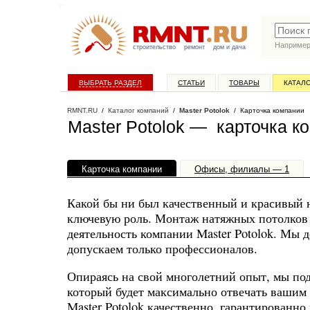
Наприме
строительство
ремонт
дом и дача
ВЫБРАТЬ РАЗДЕЛ
СТАТЬИ
ТОВАРЫ
КАТАЛ
RMNT.RU
/
Каталог компаний
/
Master Potolok
/ Карточка компании
Master Potolok — карточка к
Карточка компании
Офисы, филиалы — 1
Какой бы ни был качественный и красивый н
ключевую роль. Монтаж натяжных потолков 
деятельность компании Master Potolok. Мы 
допускаем только профессионалов.
Опираясь на свой многолетний опыт, мы под
который будет максимально отвечать вашим
Master Potolok качественно, гарантированно