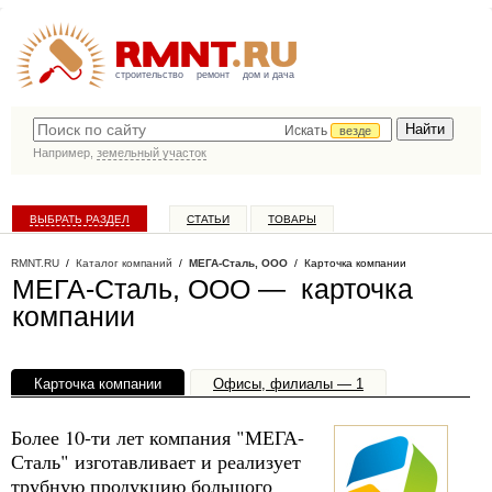
строительство
ремонт
дом и дача
Искать
везде
Например,
земельный участок
ВЫБРАТЬ РАЗДЕЛ
СТАТЬИ
ТОВАРЫ
КАТАЛОГ КОМПАНИЙ
RMNT.RU
/
Каталог компаний
/
МЕГА-Сталь, ООО
/ Карточка компании
МЕГА-Сталь, ООО — карточка
компании
Карточка компании
Офисы, филиалы — 1
Более 10-ти лет компания "МЕГА-
Сталь" изготавливает и реализует
трубную продукцию большого