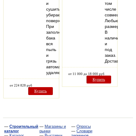
и
том
сушить
числе
убираемые
совмещенные.
поверхности.
Любые
При
размеры.
заполнении
В
бака
наличии
вся
и
пыль
под
и
заказ.
грязь
Доставка.
автоматически
удаляется…
от 11 000 до 18 000 руб
Купить
от 224 828 руб
Купить
—
Строительный
—
Магазины и
—
Опросы
каталог
рынки
—
Словари
—
Каталог
—
Выставки
терминов