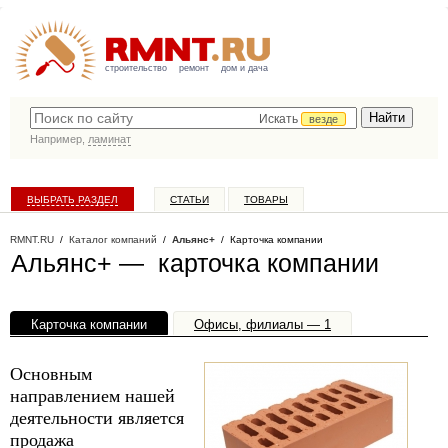
строительство
ремонт
дом и дача
Искать
везде
Например,
ламинат
ВЫБРАТЬ РАЗДЕЛ
СТАТЬИ
ТОВАРЫ
КАТАЛОГ КОМПАНИЙ
RMNT.RU
/
Каталог компаний
/
Альянс+
/ Карточка компании
Альянс+ — карточка компании
Карточка компании
Офисы, филиалы — 1
Основным
направлением нашей
деятельности является
продажа