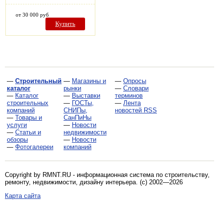
от 30 000 руб
Купить
—
Строительный
—
Магазины и
—
Опросы
каталог
рынки
—
Словари
—
Каталог
—
Выставки
терминов
строительных
—
ГОСТы,
—
Лента
компаний
СНИПы,
новостей RSS
—
Товары и
СанПиНы
услуги
—
Новости
—
Статьи и
недвижимости
обзоры
—
Новости
—
Фотогалереи
компаний
Copyright by RMNT.RU - информационная система по
строительству,
ремонту, недвижимости, дизайну интерьера
. (c) 2002—2026
Карта сайта