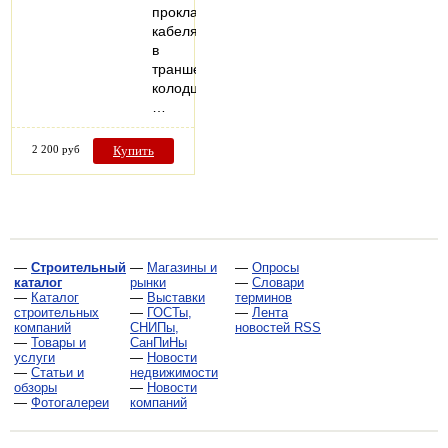
прокладке
кабеля
в
траншеях,
колодцах,
…
2 200 руб
Купить
—
Строительный
—
Магазины и
—
Опросы
каталог
рынки
—
Словари
—
Каталог
—
Выставки
терминов
строительных
—
ГОСТы,
—
Лента
компаний
СНИПы,
новостей RSS
—
Товары и
СанПиНы
услуги
—
Новости
—
Статьи и
недвижимости
обзоры
—
Новости
—
Фотогалереи
компаний