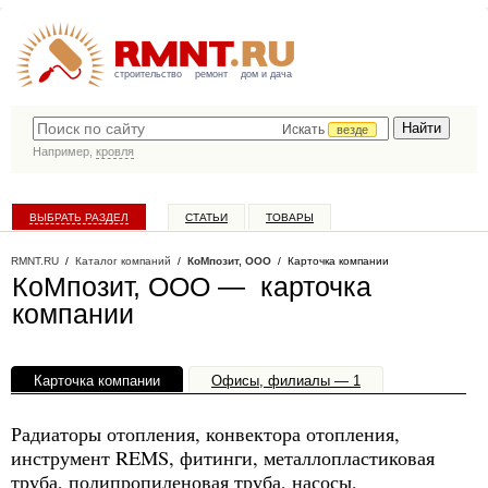
строительство
ремонт
дом и дача
Искать
везде
Например,
кровля
ВЫБРАТЬ РАЗДЕЛ
СТАТЬИ
ТОВАРЫ
КАТАЛОГ КОМПАНИЙ
RMNT.RU
/
Каталог компаний
/
КоМпозит, ООО
/ Карточка компании
КоМпозит, ООО — карточка
компании
Карточка компании
Офисы, филиалы — 1
Радиаторы отопления, конвектора отопления,
инструмент REMS, фитинги, металлопластиковая
труба, полипропиленовая труба, насосы,