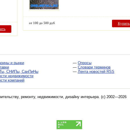
от 100 до 500 руб
Купить
ить
азины и рынки
—
Опросы
тавки
—
Словари терминов
Ты, СНИПы, СанПиНы
—
Лента новостей RSS
ости недвижимости
ости компаний
оительству, ремонту, недвижимости, дизайну интерьера
. (c) 2002—2026