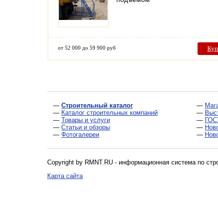
от 52 000 до 59 900 руб
Куп
—
Строительный каталог
—
Маг
—
Каталог строительных компаний
—
Выс
—
Товары и услуги
—
ГОС
—
Статьи и обзоры
—
Нов
—
Фотогалереи
—
Нов
Copyright by RMNT.RU - информационная система по
стр
Карта сайта