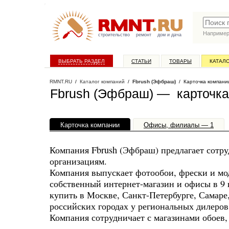
Наприме
строительство
ремонт
дом и дача
ВЫБРАТЬ РАЗДЕЛ
СТАТЬИ
ТОВАРЫ
КАТАЛ
RMNT.RU
/
Каталог компаний
/
Fbrush (Эфбраш)
/ Карточка компани
Fbrush (Эфбраш) — карточка
Карточка компании
Офисы, филиалы — 1
Компания Fbrush (Эфбраш) предлагает сотру
организациям.
Компания выпускает фотообои, фрески и мо
собственный интернет-магазин и офисы в 9
купить в Москве, Санкт-Петербурге, Самаре
российских городах у региональных дилеро
Компания сотрудничает с магазинами обоев,