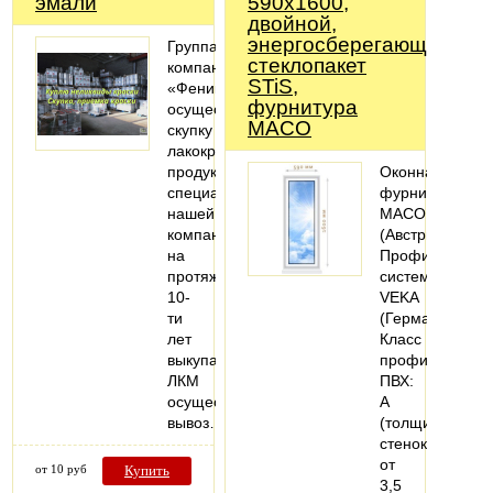
эмали
590х1600,
двойной,
энергосберегающий
Группа
стеклопакет
компаний
STiS,
«Феникс»
фурнитура
осуществляет
MACO
скупку
лакокрасочной
продукции,
Оконная
специалисты
фурнитура
нашей
MACO
компании
(Австрия).
на
Профильная
протяжении
система:
10-
VEKA
ти
(Германия).
лет
Класс
выкупают
профиля
ЛКМ
ПВХ:
осуществляя
А
вывоз…
(толщина
стенок
от
от 10 руб
Купить
3,5