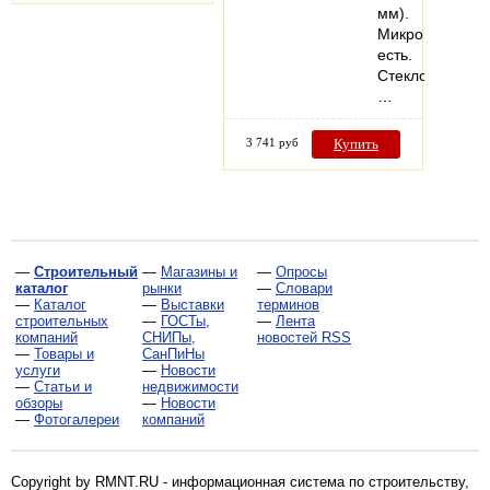
мм).
Микропроветри
есть.
Стеклопакеты:
…
3 741 руб
Купить
—
Строительный
—
Магазины и
—
Опросы
каталог
рынки
—
Словари
—
Каталог
—
Выставки
терминов
строительных
—
ГОСТы,
—
Лента
компаний
СНИПы,
новостей RSS
—
Товары и
СанПиНы
услуги
—
Новости
—
Статьи и
недвижимости
обзоры
—
Новости
—
Фотогалереи
компаний
Copyright by RMNT.RU - информационная система по
строительству,