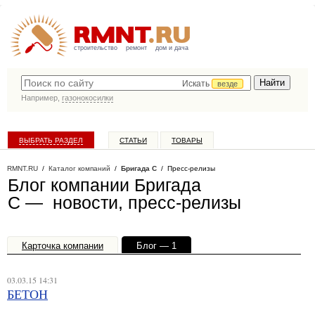
строительство
ремонт
дом и дача
Искать
везде
Например,
газонокосилки
ВЫБРАТЬ РАЗДЕЛ
СТАТЬИ
ТОВАРЫ
КАТАЛОГ КОМПАНИЙ
RMNT.RU
/
Каталог компаний
/
Бригада С
/ Пресс-релизы
Блог компании Бригада
С — новости, пресс-релизы
Карточка компании
Блог — 1
Офисы, филиалы — 1
03.03.15 14:31
БЕТОН