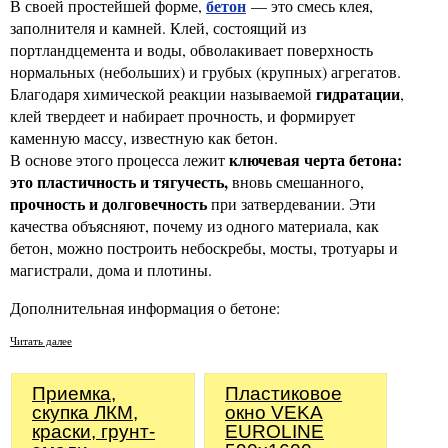
бетон
В своей простейшей форме,
— это смесь клея,
заполнителя и камней. Клей, состоящий из
портландцемента и воды, обволакивает поверхность
нормальных (небольших) и грубых (крупных) агрегатов.
гидратации
Благодаря химической реакции называемой
,
клей твердеет и набирает прочность, и формирует
каменную массу, известную как бетон.
ключевая черта бетона:
В основе этого процесса лежит
это пластичность и тягучесть,
вновь смешанного,
прочность и долговечность
при затвердевании. Эти
качества объясняют, почему из одного материала, как
бетон, можно построить небоскребы, мосты, тротуары и
магистрали, дома и плотины.
Дополнительная информация о бетоне:
Читать далее
Приемка,
Пластиковое
скупка ЛКМ,
окно VEKA
краски, грунт-
EUROLINE