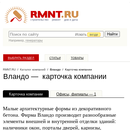
строительство
ремонт
дом и дача
Искать
везде
Например,
генераторы
ВЫБРАТЬ РАЗДЕЛ
СТАТЬИ
ТОВАРЫ
КАТАЛОГ КОМПАНИЙ
RMNT.RU
/
Каталог компаний
/
Вландо
/ Карточка компании
Вландо — карточка компании
Карточка компании
Офисы, филиалы — 1
Малые архитектурные формы из декоративного
бетона. Фирма Вландо производит разнообразные
элементы внешней и внутренней отделки зданий:
наличники окон, порталы дверей, карнизы,