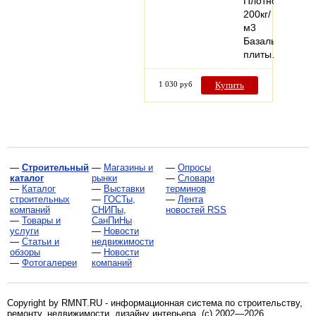
Плотность
200кг/
м3
Базальтовые
плиты…
1 030 руб
Купить
—
Строительный
—
Магазины и
—
Опросы
каталог
рынки
—
Словари
—
Каталог
—
Выставки
терминов
строительных
—
ГОСТы,
—
Лента
компаний
СНИПы,
новостей RSS
—
Товары и
СанПиНы
услуги
—
Новости
—
Статьи и
недвижимости
обзоры
—
Новости
—
Фотогалереи
компаний
Copyright by RMNT.RU - информационная система по
строительству,
ремонту, недвижимости, дизайну интерьера
. (c) 2002—2026