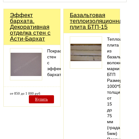
Эффект
Базальтовая
бархата.
теплоизоляционная
Декоративная
плита БТП-15
отделка стен с
Асти-Бархат
Теплоизоляцио
плита
Покраска
из
стен
базальтового
с
волокна
эффектом
марки
бархата
БТП
Размеры
1000*500мм,
толщина
от 850 до 1 000 руб
от
Купить
15
до
75
мм
(градация
5мм)