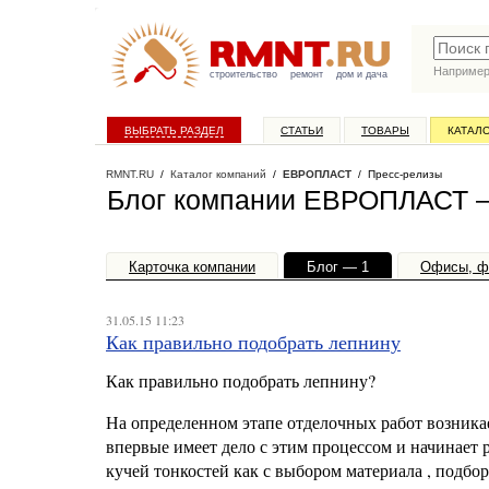
Наприме
строительство
ремонт
дом и дача
ВЫБРАТЬ РАЗДЕЛ
СТАТЬИ
ТОВАРЫ
КАТАЛ
RMNT.RU
/
Каталог компаний
/
ЕВРОПЛАСТ
/ Пресс-релизы
Блог компании ЕВРОПЛАСТ —
Карточка компании
Блог — 1
Офисы, ф
31.05.15 11:23
Как правильно подобрать лепнину
Как правильно подобрать лепнину?
На определенном этапе отделочных работ возника
впервые имеет дело с этим процессом и начинает 
кучей тонкостей как с выбором материала , подбо