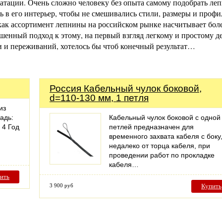
луатации. Очень сложно человеку без опыта самому подобрать ле
ь в его интерьер, чтобы не смешивались стили, размеры и проф
как ассортимент лепнины на российском рынке насчитывает бол
ешенный подход к этому, на первый взгляд легкому и простому д
и и переживаний, хотелось бы чтоб конечный результат…
Россия Кабельный чулок боковой,
d=110-130 мм, 1 петля
из
адь:
Кабельный чулок боковой с одной
 4 Год
петлей предназначен для
временного захвата кабеля с боку
недалеко от торца кабеля, при
проведении работ по прокладке
кабеля…
ить
3 900 руб
Купить