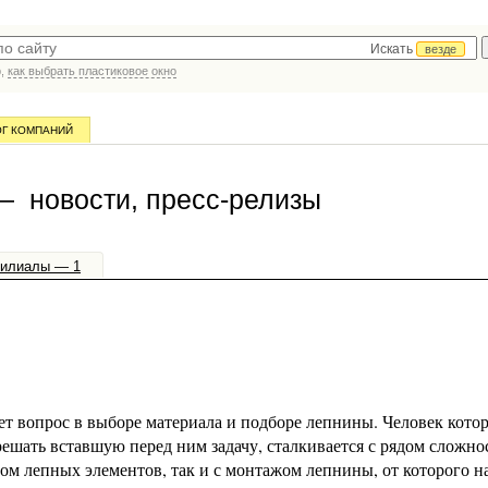
Искать
везде
р,
как выбрать пластиковое окно
ОГ КОМПАНИЙ
 новости, пресс-релизы
илиалы — 1
ет вопрос в выборе материала и подборе лепнины. Человек кото
решать вставшую перед ним задачу, сталкивается с рядом сложно
ром лепных элементов, так и с монтажом лепнины, от которого 