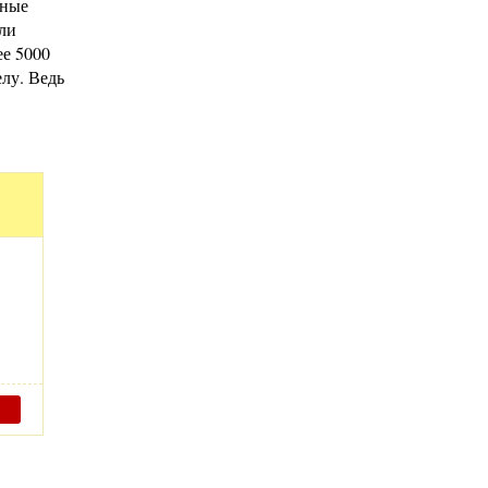
пные
или
ее 5000
елу. Ведь
,