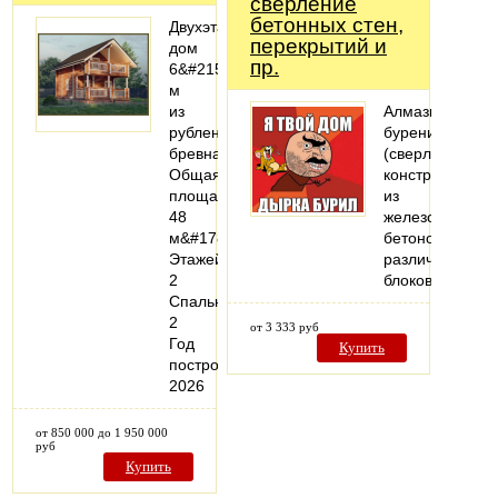
cверление
бетонных стен,
Двухэтажный
перекрытий и
дом
пр.
6&#215;8
м
из
Алмазное
рубленого
бурение
бревна
(сверление)
Общая
конструкций
площадь:
из
48
железобетонов
м&#178;
бетонов,
Этажей:
различных
2
блоков
Спальни:
2
от 3 333 руб
Год
Купить
постройки:
2026
от 850 000 до 1 950 000
руб
Купить