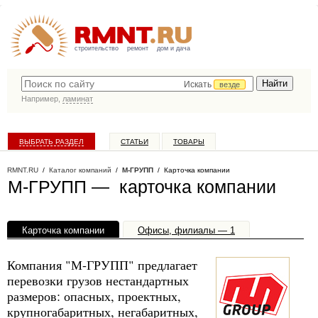
строительство
ремонт
дом и дача
Искать
везде
Например,
ламинат
ВЫБРАТЬ РАЗДЕЛ
СТАТЬИ
ТОВАРЫ
КАТАЛОГ КОМПАНИЙ
RMNT.RU
/
Каталог компаний
/
М-ГРУПП
/ Карточка компании
М-ГРУПП — карточка компании
Карточка компании
Офисы, филиалы — 1
Компания "М-ГРУПП" предлагает
перевозки грузов нестандартных
размеров: опасных, проектных,
крупногабаритных, негабаритных,