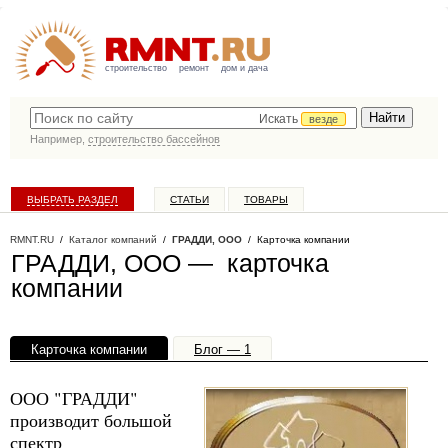
строительство
ремонт
дом и дача
Искать
везде
Например,
строительство бассейнов
ВЫБРАТЬ РАЗДЕЛ
СТАТЬИ
ТОВАРЫ
КАТАЛОГ КОМПАНИЙ
RMNT.RU
/
Каталог компаний
/
ГРАДДИ, ООО
/ Карточка компании
ГРАДДИ, ООО — карточка
компании
Карточка компании
Блог — 1
Офисы, филиалы — 1
ООО "ГРАДДИ"
производит большой
спектр