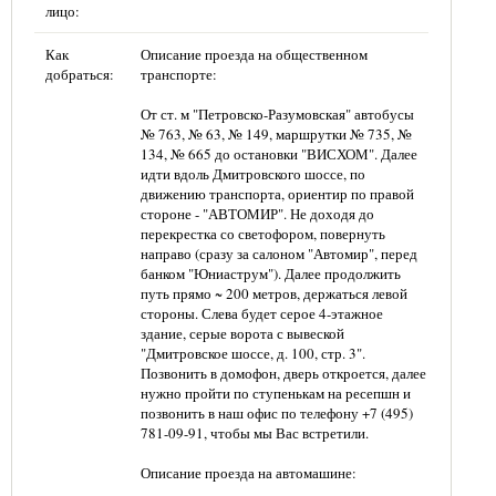
лицо:
Как
Описание проезда на общественном
добраться:
транспорте:
От ст. м "Петровско-Разумовская" автобусы
№ 763, № 63, № 149, маршрутки № 735, №
134, № 665 до остановки "ВИСХОМ". Далее
идти вдоль Дмитровского шоссе, по
движению транспорта, ориентир по правой
стороне - "АВТОМИР". Не доходя до
перекрестка со светофором, повернуть
направо (сразу за салоном "Автомир", перед
банком "Юниаструм"). Далее продолжить
путь прямо ~ 200 метров, держаться левой
стороны. Слева будет серое 4-этажное
здание, серые ворота с вывеской
"Дмитровское шоссе, д. 100, стр. 3".
Позвонить в домофон, дверь откроется, далее
нужно пройти по ступенькам на ресепшн и
позвонить в наш офис по телефону +7 (495)
781-09-91, чтобы мы Вас встретили.
Описание проезда на автомашине: