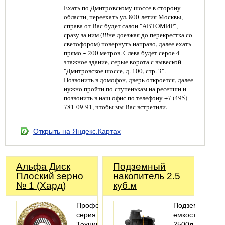
Ехать по Дмитровскому шоссе в сторону
области, переехать ул. 800-летия Москвы,
справа от Вас будет салон "АВТОМИР",
сразу за ним (!!!не доезжая до перекрестка со
светофором) повернуть направо, далее ехать
прямо ~ 200 метров. Слева будет серое 4-
этажное здание, серые ворота с вывеской
"Дмитровское шоссе, д. 100, стр. 3".
Позвонить в домофон, дверь откроется, далее
нужно пройти по ступенькам на ресепшн и
позвонить в наш офис по телефону +7 (495)
781-09-91, чтобы мы Вас встретили.
Открыть на Яндекс.Картах
Альфа Диск
Подземный
Плоский зерно
накопитель 2.5
№ 1 (Хард)
куб.м
Профессиональная
Подземная
серия.
емкость
Технические
2500л,