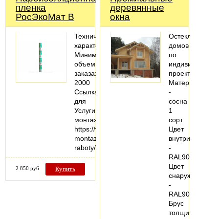
пленка
деревянные
РосЭкоМат B
окна
Технические
Остекление
характеристики
домов
Минимальный
по
объем
индивидуально
заказа:
проекту
2000
Материал
Ссылка
-
для
сосна
Услуги
1
монтажа:
сорт
https://vezuteplo.ru/stroitelno-
Цвет
montazhnye-
внутри
raboty/
-
RAL9016
Цвет
2 850 руб
Купить
снаружи
-
RAL9016
Брус
толщиной