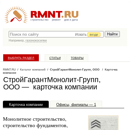
строительство
ремонт
дом и дача
Искать
везде
Например,
газонокосилки
ВЫБРАТЬ РАЗДЕЛ
СТАТЬИ
ТОВАРЫ
КАТАЛОГ КОМПАНИЙ
RMNT.RU
/
Каталог компаний
/
СтройГарантМонолит-Групп, ООО
/ Карточка
компании
СтройГарантМонолит-Групп,
ООО — карточка компании
Карточка компании
Офисы, филиалы — 1
Монолитное строительство,
строительство фундаментов,