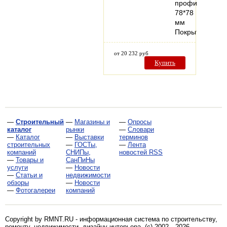
профиля
78*78
мм
Покрытие…
от 20 232 руб
Купить
—
Строительный
—
Магазины и
—
Опросы
каталог
рынки
—
Словари
—
Каталог
—
Выставки
терминов
строительных
—
ГОСТы,
—
Лента
компаний
СНИПы,
новостей RSS
—
Товары и
СанПиНы
услуги
—
Новости
—
Статьи и
недвижимости
обзоры
—
Новости
—
Фотогалереи
компаний
Copyright by RMNT.RU - информационная система по
строительству,
ремонту, недвижимости, дизайну интерьера
. (c) 2002—2026