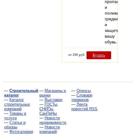
пропалывать
и
поливать
грядки
и
защитит
вашу
обувь…
от 200 руб
Купить
—
Строительный
—
Магазины и
—
Опросы
каталог
рынки
—
Словари
—
Каталог
—
Выставки
терминов
строительных
—
ГОСТы,
—
Лента
компаний
СНИПы,
новостей RSS
—
Товары и
СанПиНы
услуги
—
Новости
—
Статьи и
недвижимости
обзоры
—
Новости
—
Фотогалереи
компаний