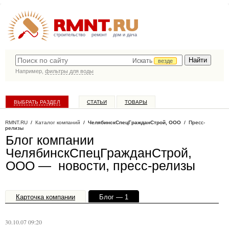
строительство
ремонт
дом и дача
Искать
везде
Например,
фильтры для воды
ВЫБРАТЬ РАЗДЕЛ
СТАТЬИ
ТОВАРЫ
КАТАЛОГ КОМПАНИЙ
RMNT.RU
/
Каталог компаний
/
ЧелябинскСпецГражданСтрой, OOO
/ Пресс-
релизы
Блог компании
ЧелябинскСпецГражданСтрой,
OOO — новости, пресс-релизы
Карточка компании
Блог — 1
Офисы, филиалы — 1
30.10.07 09:20