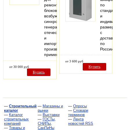
ремонта
по
блоков
стандартным
возбуждения
и
синхронных
индивидуальн
генераторов
размерам
отечественного
с
и
доставкой
импортного
по
производства,
России
применяемых…
от 3 600 руб
Купить
от 30 000 руб
Купить
—
Строительный
—
Магазины и
—
Опросы
каталог
рынки
—
Словари
—
Каталог
—
Выставки
терминов
строительных
—
ГОСТы,
—
Лента
компаний
СНИПы,
новостей RSS
—
Товары и
СанПиНы