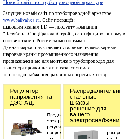
Новый сайт по трубопроводной арматуре
Запущен новый сайт по трубопроводной арматуре -
www.ballvalves.ru
. Сайт посвящён
шаровым кранам LD — продукту компании
"ЧелябинскСпецГражданСтрой", сертифицированному в
соответствии с Российскими нормами.
Данная марка представляет стальные цельносварные
шаровые краны промышленного назначения,
предназначенные для монтажа в трубопроводах для
транспортировки нефти и газа, системах
тепловодоснабжения, различных агрегатах и т.д.
Регулятор
Распределительные
напряжения на
стальные
ДЭС АД.
шкафы —
решение для
вашего
Предлагаем
электроснабжения!
электронные
регуляторы
напряжения
распределител
для
шкафы