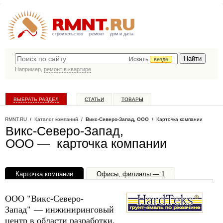
строительство
ремонт
дом и дача
Искать
везде
Например,
ремонт в квартире
ВЫБРАТЬ РАЗДЕЛ
СТАТЬИ
ТОВАРЫ
КАТАЛОГ КОМПАНИЙ
RMNT.RU
/
Каталог компаний
/
Викс-Северо-Запад, ООО
/ Карточка компании
Викс-Северо-Запад,
ООО — карточка компании
Карточка компании
Офисы, филиалы — 1
ООО "Викс-Северо-
Запад" — инжиниринговый
центр в области разработки,