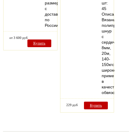
размерам
шт:
с
45
доставкой
Описание:
по
Вязаный
России
полипропилен
шнур
с
от 3 600 руб
сердечником
Купить
8мм,
20м,
140-
150кгс
широко
применяется
в
качестве
обвязочного…
229 руб
Купить