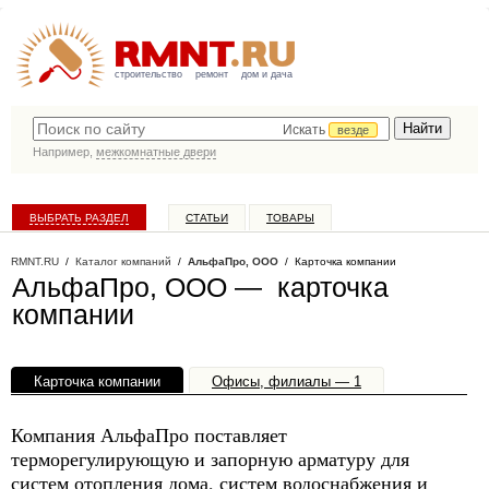
строительство
ремонт
дом и дача
Искать
везде
Например,
межкомнатные двери
ВЫБРАТЬ РАЗДЕЛ
СТАТЬИ
ТОВАРЫ
КАТАЛОГ КОМПАНИЙ
RMNT.RU
/
Каталог компаний
/
АльфаПро, ООО
/ Карточка компании
АльфаПро, ООО — карточка
компании
Карточка компании
Офисы, филиалы — 1
Компания АльфаПро поставляет
терморегулирующую и запорную арматуру для
систем отопления дома, систем водоснабжения и