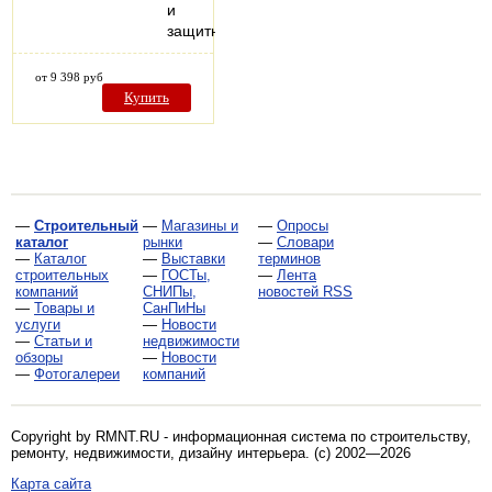
и
защитных…
от 9 398 руб
Купить
—
Строительный
—
Магазины и
—
Опросы
каталог
рынки
—
Словари
—
Каталог
—
Выставки
терминов
строительных
—
ГОСТы,
—
Лента
компаний
СНИПы,
новостей RSS
—
Товары и
СанПиНы
услуги
—
Новости
—
Статьи и
недвижимости
обзоры
—
Новости
—
Фотогалереи
компаний
Copyright by RMNT.RU - информационная система по
строительству,
ремонту, недвижимости, дизайну интерьера
. (c) 2002—2026
Карта сайта