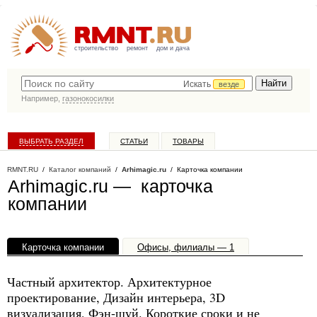
строительство
ремонт
дом и дача
Искать
везде
Например,
газонокосилки
ВЫБРАТЬ РАЗДЕЛ
СТАТЬИ
ТОВАРЫ
КАТАЛОГ КОМПАНИЙ
RMNT.RU
/
Каталог компаний
/
Arhimagic.ru
/ Карточка компании
Arhimagic.ru — карточка
компании
Карточка компании
Офисы, филиалы — 1
Частный архитектор. Архитектурное
проектирование, Дизайн интерьера, 3D
визуализация, Фэн-шуй. Короткие сроки и не