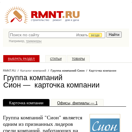
строительство
ремонт
дом и дача
Искать
везде
Например,
триммеры
ВЫБРАТЬ РАЗДЕЛ
СТАТЬИ
ТОВАРЫ
КАТАЛОГ КОМПАНИЙ
RMNT.RU
/
Каталог компаний
/
Группа компаний Сион
/ Карточка компании
Группа компаний
Сион — карточка компании
Карточка компании
Офисы, филиалы — 1
Группа компаний "Сион" является
одним из признанных лидеров
среди компаний, работающих на