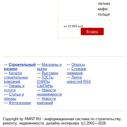
летних
кафе:
толщина…
от 32 800 руб
Купить
—
Строительный
—
Магазины и
—
Опросы
каталог
рынки
—
Словари
—
Каталог
—
Выставки
терминов
строительных
—
ГОСТы,
—
Лента
компаний
СНИПы,
новостей RSS
—
Товары и
СанПиНы
услуги
—
Новости
—
Статьи и
недвижимости
обзоры
—
Новости
—
Фотогалереи
компаний
Copyright by RMNT.RU - информационная система по
строительству,
ремонту, недвижимости, дизайну интерьера
. (c) 2002—2026