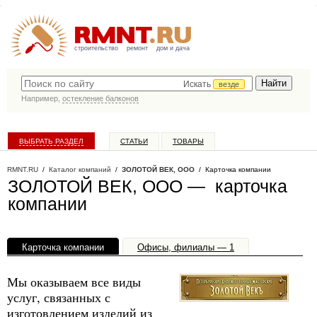
строительство
ремонт
дом и дача
Искать
везде
Например,
остекление балконов
ВЫБРАТЬ РАЗДЕЛ
СТАТЬИ
ТОВАРЫ
КАТАЛОГ КОМПАНИЙ
RMNT.RU
/
Каталог компаний
/
ЗОЛОТОЙ ВЕК, ООО
/ Карточка компании
ЗОЛОТОЙ ВЕК, ООО — карточка
компании
Карточка компании
Офисы, филиалы — 1
Мы оказываем все виды
услуг, связанных с
изготовлением изделий из