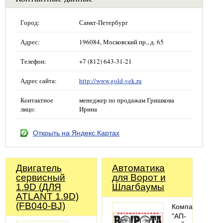
Город:
Санкт-Петербург
Адрес:
196084, Московский пр., д. 65
Телефон:
+7 (812) 643-31-21
Адрес сайта:
http://www.gold-vek.ru
Контактное
менеджер по продажам Гришкова
лицо:
Ирина
Открыть на Яндекс.Картах
Двигатель
Автоматика
сервисный
для Ворот и
1.9D (ДЛЯ
Шлагбаумы
ATLANT 1.9D)
(FB040-BJ)
Компания
"АП-