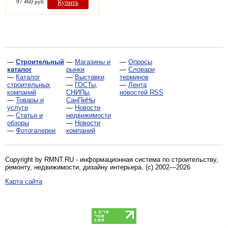
97 460 руб
Купить
—
Строительный
—
Магазины и
—
Опросы
каталог
рынки
—
Словари
—
Каталог
—
Выставки
терминов
строительных
—
ГОСТы,
—
Лента
компаний
СНИПы,
новостей RSS
—
Товары и
СанПиНы
услуги
—
Новости
—
Статьи и
недвижимости
обзоры
—
Новости
—
Фотогалереи
компаний
Copyright by RMNT.RU - информационная система по
строительству,
ремонту, недвижимости, дизайну интерьера
. (c) 2002—2026
Карта сайта