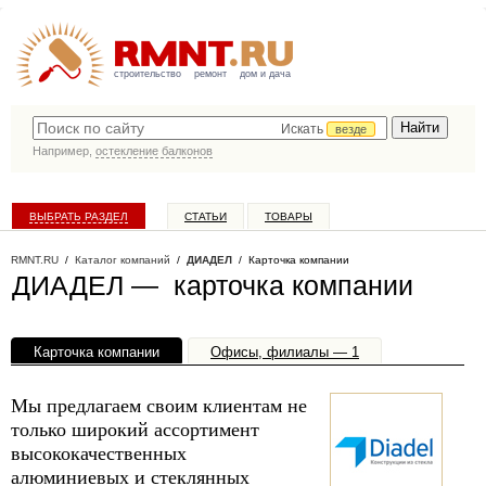
строительство
ремонт
дом и дача
Искать
везде
Например,
остекление балконов
ВЫБРАТЬ РАЗДЕЛ
СТАТЬИ
ТОВАРЫ
КАТАЛОГ КОМПАНИЙ
RMNT.RU
/
Каталог компаний
/
ДИАДЕЛ
/ Карточка компании
ДИАДЕЛ — карточка компании
Карточка компании
Офисы, филиалы — 1
Мы предлагаем своим клиентам не
только широкий ассортимент
высококачественных
алюминиевых и стеклянных