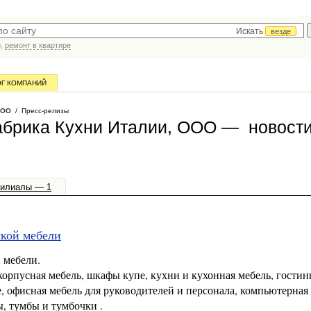
Искать
везде
р,
ремонт в квартире
ОГ КОМПАНИЙ
ООО
/ Пресс-релизы
абрика Кухни Италии, ООО — новости
илиалы — 1
ской мебели
 мебели.
корпусная мебель, шкафы купе, кухни и кухонная мебель, гостин
 офисная мебель для руководителей и персонала, компьютерная 
ы, тумбы и тумбочки .