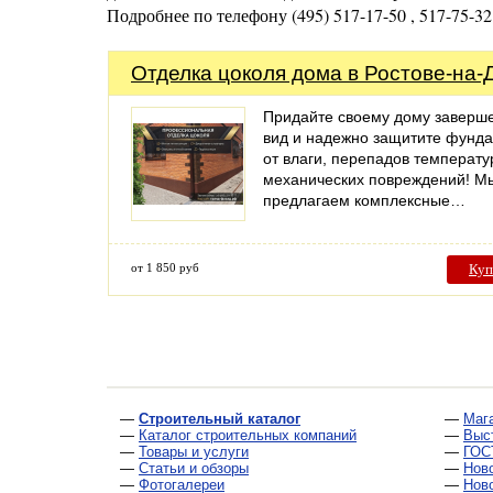
Подробнее по телефону (495) 517-17-50 , 517-75-32
Отделка цоколя дома в Ростове-на-
Придайте своему дому заверш
вид и надежно защитите фунд
от влаги, перепадов температу
механических повреждений! М
предлагаем комплексные…
от 1 850 руб
Куп
—
Строительный каталог
—
Маг
—
Каталог строительных компаний
—
Выс
—
Товары и услуги
—
ГОС
—
Статьи и обзоры
—
Нов
—
Фотогалереи
—
Нов