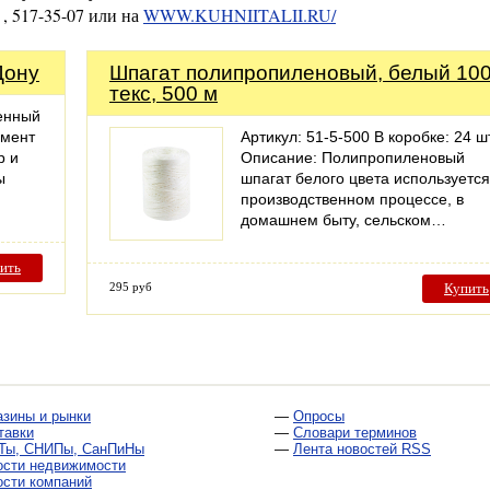
 , 517-35-07 или на
WWW.KUHNIITALII.RU/
Дону
Шпагат полипропиленовый, белый 10
текс, 500 м
енный
амент
Артикул: 51-5-500 В коробке: 24 шт
р и
Описание: Полипропиленовый
ы
шпагат белого цвета используется
производственном процессе, в
домашнем быту, сельском…
ить
295 руб
Купить
азины и рынки
—
Опросы
тавки
—
Словари терминов
Ты, СНИПы, СанПиНы
—
Лента новостей RSS
ости недвижимости
ости компаний