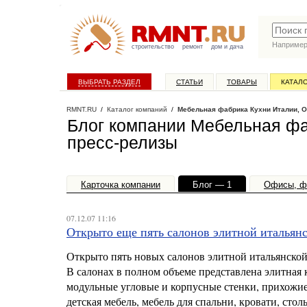
Наприме
строительство
ремонт
дом и дача
ВЫБРАТЬ РАЗДЕЛ
СТАТЬИ
ТОВАРЫ
КАТАЛ
RMNT.RU
/
Каталог компаний
/
Мебельная фабрика Кухни Италии, 
Блог компании Мебельная ф
пресс-релизы
Карточка компании
Блог — 1
Офисы, ф
07.12.07 11:16
Открыто еще пять салонов элитной итальян
Открыто пять новых салонов элитной итальянской
В салонах в полном объеме представлена элитная 
модульные угловые и корпусные стенки, прихожие,
детская мебель, мебель для спальни, кровати, стол