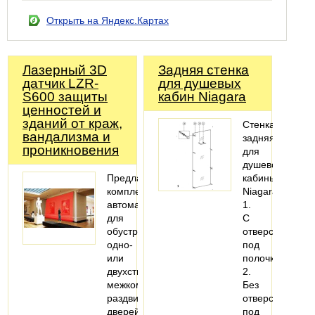
Открыть на Яндекс.Картах
Лазерный 3D
Задняя стенка
датчик LZR-
для душевых
S600 защиты
кабин Niagara
ценностей и
зданий от краж,
Стенка
вандализма и
задняя
проникновения
для
душевой
Предлагаем
кабины
комплекты
Niagara
автоматики
1.
для
С
обустройства
отверстиями
одно-
под
или
полочку
двухстворчатых
2.
межкомнатных
Без
раздвижных
отверстий
дверей,
под