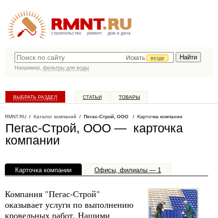
строительство
ремонт
дом и дача
Искать
везде
Например,
фильтры для воды
ВЫБРАТЬ РАЗДЕЛ
СТАТЬИ
ТОВАРЫ
КАТАЛОГ КОМПАНИЙ
RMNT.RU
/
Каталог компаний
/
Пегас-Строй, ООО
/ Карточка компании
Пегас-Строй, ООО — карточка
компании
Карточка компании
Офисы, филиалы — 1
Компания "Пегас-Строй"
оказывает услуги по выполнению
кровельных работ. Нашими