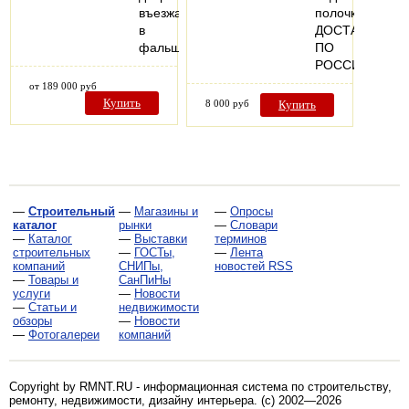
въезжающих
полочку
в
ДОСТАВКА
фальшстену..
ПО
РОССИИ
от 189 000 руб
Купить
8 000 руб
Купить
—
Строительный
—
Магазины и
—
Опросы
каталог
рынки
—
Словари
—
Каталог
—
Выставки
терминов
строительных
—
ГОСТы,
—
Лента
компаний
СНИПы,
новостей RSS
—
Товары и
СанПиНы
услуги
—
Новости
—
Статьи и
недвижимости
обзоры
—
Новости
—
Фотогалереи
компаний
Copyright by RMNT.RU - информационная система по
строительству,
ремонту, недвижимости, дизайну интерьера
. (c) 2002—2026