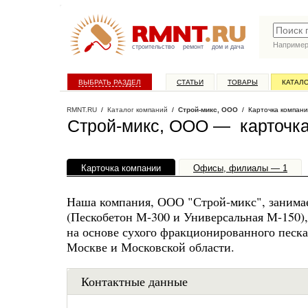
Наприме
строительство
ремонт
дом и дача
ВЫБРАТЬ РАЗДЕЛ
СТАТЬИ
ТОВАРЫ
КАТАЛ
RMNT.RU
/
Каталог компаний
/
Строй-микс, ООО
/ Карточка компан
Строй-микс, ООО — карточк
Карточка компании
Офисы, филиалы — 1
Наша компания, ООО "Строй-микс", занимае
(Пескобетон М-300 и Универсальная М-150),
на основе сухого фракционированного песк
Москве и Московской области.
Контактные данные