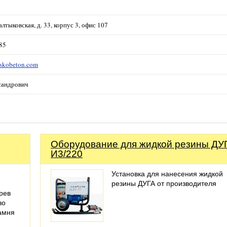
алтыковская, д. 33, корпус 3, офис 107
-85
eskobeton.com
сандрович
Оборудование для жидкой резины ДУ
И3/220
Установка для нанесения жидкой
резины ДУГА от производителя
рев
во
амня