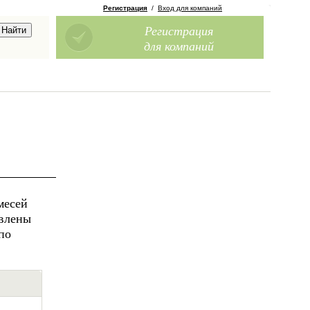
Регистрация
/
Вход для компаний
Регистрация
для компаний
месей
овлены
по