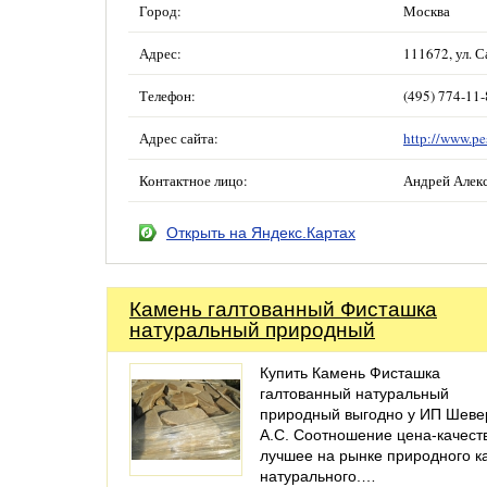
Город:
Москва
Адрес:
111672, ул. С
Телефон:
(495) 774-11
Адрес сайта:
http://www.p
Контактное лицо:
Андрей Алек
Открыть на Яндекс.Картах
Камень галтованный Фисташка
натуральный природный
Купить Камень Фисташка
галтованный натуральный
природный выгодно у ИП Шеве
А.С. Соотношение цена-качест
лучшее на рынке природного к
натурального.…