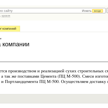
Искать
везде
р,
кровля
ОГ КОМПАНИЙ
ии
а компании
тся производством и реализацией сухих строительных с
 а так же поставками Цемента (ПЦ М-500). Смеси изгот
а и Портландцемента ПЦ М-500. Осуществляем доставку 