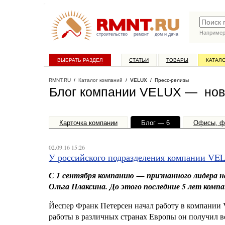
Наприме
строительство
ремонт
дом и дача
ВЫБРАТЬ РАЗДЕЛ
СТАТЬИ
ТОВАРЫ
КАТАЛ
RMNT.RU
/
Каталог компаний
/
VELUX
/ Пресс-релизы
Блог компании VELUX — ново
Карточка компании
Блог — 6
Офисы, ф
02.09.16 15:26
У российского подразделения компании VE
С 1 сентября компанию — признанного лидера н
Ольга Плаксина. До этого последние 5 лет комп
Йеспер Франк Петерсен начал работу в компании V
работы в различных странах Европы он получил