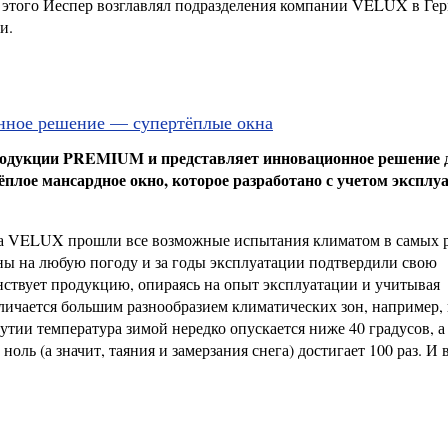
 этого Йеспер возглавлял подразделения компании VELUX в Ге
и.
ное решение — супертёплые окна
одукции PREMIUM и представляет инновационное решение 
плое мансардное окно, которое разработано с учетом эксплу
кна VELUX прошли все возможные испытания климатом в самых 
ны на любую погоду и за годы эксплуатации подтвердили свою
ствует продукцию, опираясь на опыт эксплуатации и учитывая
личается большим разнообразием климатических зон, например, 
тии температура зимой нередко опускается ниже 40 градусов, а
оль (а значит, таяния и замерзания снега) достигает 100 раз. И 