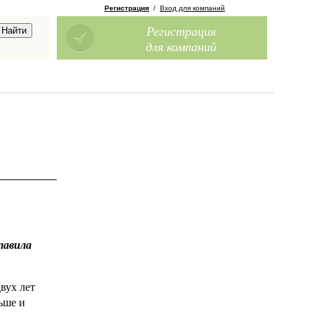
Регистрация
/
Вход для компаний
Регистрация
для компаний
лавила
вух лет
ьше и