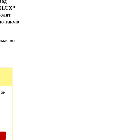
вод
ELUX
"
волят
но такую
имая во
ной