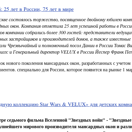
25 лет в России, 75 лет в мире
оскве состоялось торжество,
посвященное двойному юбилею ком
дных окон. Компания отметила 25 лет успешной работы в Росси
ов компании собрались более 300 гостей: представители ведущи
ых застройщиков и производителей домов, а также известные
и Чрезвычайный и полномочный посол Дании в России Томас Ви
иггс и Генеральный директор
VELUX
в России Йеспер Франк Пе
ок нового поколения мансардных окон, разработанных с учетом
иентов. специально для России, которое появится на рынке 1 ма
дную коллекцию Star Wars & VELUX» для детских комна
ре седьмого фильма Вселенной "Звездных войн" - "Звездные
рупнейшего мирового производителя мансардных окон и раз