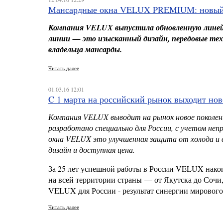
Мансардные окна VELUX PREMIUM: новый 
Компания
VELUX
выпустила обновленную лине
линии — это изысканный дизайн, передовые те
владельца мансарды.
Читать далее
01.03.16 12:01
C 1 марта на российский рынок выходит н
Компания
VELUX
выводит на рынок новое поколен
разработано специально для России, с учетом не
окна
VELUX
это улучшенная защита от холода и 
дизайн и доступная цена.
За 25 лет успешной работы в России VELUX нако
на всей территории страны — от Якутска до Сочи
VELUX для России - результат синергии мирового
Читать далее