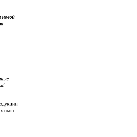
 новой
та
нные
ый
родукции
ых окон