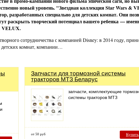
астие в промо-кампании нового фильма эпической саги, но вы
ественно новый уровень. "Звездная коллекция
Star
Wars
&
V
ор, разработанных специально для детских комнат. Они поз
гут раскрыть творческий потенциал вашего ребенка — имен
я
VELUX
.
орного сотрудничества с компанией Disney: в 2014 году, прин
я детских комнат, компании…
фы
Запчасти для тормозной системы
тракторов МТЗ Беларус
запчасти, комплектующие тормоз
системы тракторов МТЗ
м
ии
от 50 руб
Купить