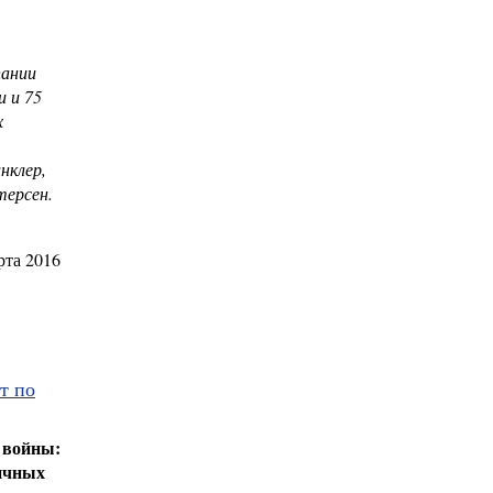
пании
и и 75
х
нклер,
терсен.
рта 2016
т по
 войны:
личных