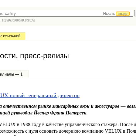
Искать
везде
р,
керамическая плитка
ОГ КОМПАНИЙ
сти, пресс-релизы
илиалы — 1
LUX новый генеральный директор
а отечественном рынке мансардных окон и аксессуаров — возг
анией руководил Йеспер Франк Петерсен.
ELUX в 1988 году в качестве управленческого стажера. После д
 возможность с нуля основать дочернюю компанию VELUX в Пол