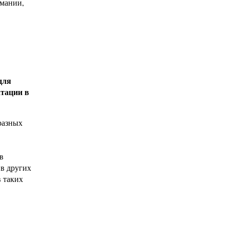
рмании,
для
атации в
разных
в
 в других
в таких