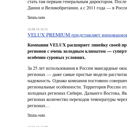
стать там первым генеральным директором. После
Дании и Великобритании, а с 2011 года — в Росси
Читать далее
16.08.16 16:31
VELUX PREMIUM представляет инновацион
Компания VELUX расширяет линейку своей пр
регионов с очень холодным климатом — супертё
особенно суровых условиях.
За 25 лет использования в России мансардные о
регионах — даже самые простые модели рассчита
надежность. Однако компания постоянно совершен
региональные особенности. Территория России от
холодных регионах Сибири, Дальнего Востока, Яку
регионах количество переходов температуры через н
регионах…
Читать далее
12.04.16 12:29