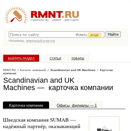
строительство
ремонт
дом и дача
Искать
везде
Например,
земельный участок
ВЫБРАТЬ РАЗДЕЛ
СТАТЬИ
ТОВАРЫ
КАТАЛОГ КОМПАНИЙ
RMNT.RU
/
Каталог компаний
/
Scandinavian and UK Machines
/ Карточка
компании
Scandinavian and UK
Machines — карточка компании
Карточка компании
Офисы, филиалы — 1
Шведская компания SUMAB —
надёжный партнёр, оказывающий