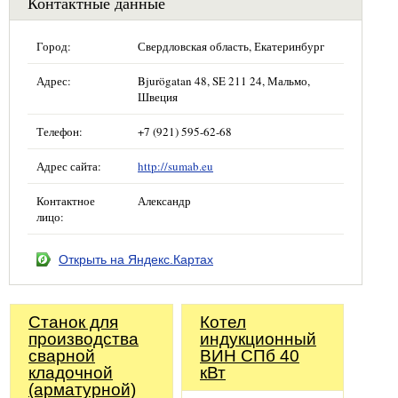
Контактные данные
Город:
Свердловская область, Екатеринбург
Адрес:
Bjurögatan 48, SE 211 24, Мальмо,
Швеция
Телефон:
+7 (921) 595-62-68
Адрес сайта:
http://sumab.eu
Контактное
Александр
лицо:
Открыть на Яндекс.Картах
Станок для
Котел
производства
индукционный
сварной
ВИН СПб 40
кладочной
кВт
(арматурной)