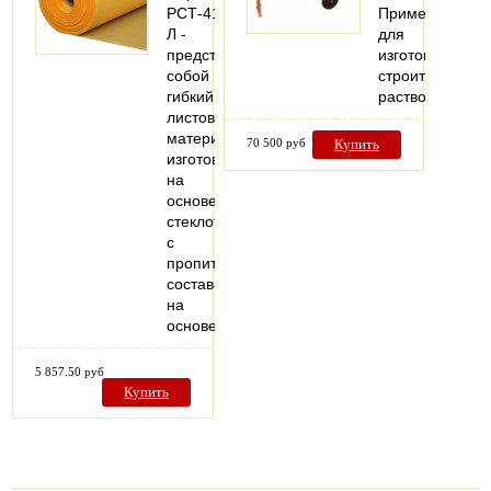
РСТ-415
Применяется
Л -
для
представляет
изготовления
собой
строительных
гибкий
растворов.
листовой
материал,
70 500 руб
Купить
изготовленный
на
основе
стеклоткани
c
пропиточным
составом
на
основе…
5 857.50 руб
Купить