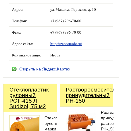
Адрес:
ул. Максима Горького, д. 10
Телефон:
+7 (967) 796-70-00
Факс:
+7 (967) 796-70-00
Адрес сайта:
http://zabortrade.ru/
Контактное лицо:
Игорь
Открыть на Яндекс.Картах
Стеклопластик
Растворосмеситель
рулонный
принудительный
РСТ-415 Л
РН-150
Sudizol, 75 м2
Растворосмеси
Cтеклопластик
принудительны
рулонный
растворомеша
марки
РН-150.