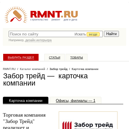
строительство
ремонт
дом и дача
Искать
везде
Например,
дизайн интерьера
ВЫБРАТЬ РАЗДЕЛ
СТАТЬИ
ТОВАРЫ
КАТАЛОГ КОМПАНИЙ
RMNT.RU
/
Каталог компаний
/
Забор трейд
/ Карточка компании
Забор трейд — карточка
компании
Карточка компании
Офисы, филиалы — 1
Торговая компания
"Забор Трейд"
реализует и