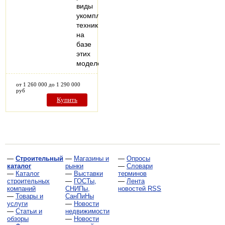
виды
укомплектованной
техники
на
базе
этих
моделей
от 1 260 000 до 1 290 000
руб
Купить
—
Строительный
—
Магазины и
—
Опросы
каталог
рынки
—
Словари
—
Каталог
—
Выставки
терминов
строительных
—
ГОСТы,
—
Лента
компаний
СНИПы,
новостей RSS
—
Товары и
СанПиНы
услуги
—
Новости
—
Статьи и
недвижимости
обзоры
—
Новости