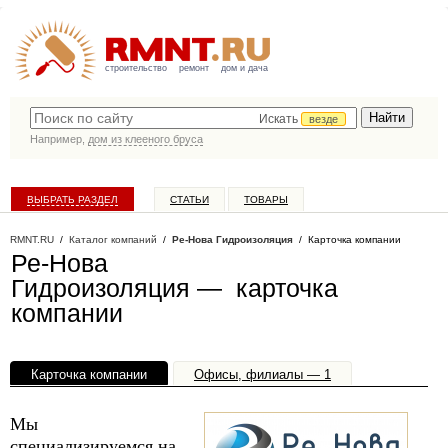
строительство
ремонт
дом и дача
Искать
везде
Например,
дом из клееного бруса
ВЫБРАТЬ РАЗДЕЛ
СТАТЬИ
ТОВАРЫ
КАТАЛОГ КОМПАНИЙ
RMNT.RU
/
Каталог компаний
/
Ре-Нова Гидроизоляция
/ Карточка компании
Ре-Нова
Гидроизоляция — карточка
компании
Карточка компании
Офисы, филиалы — 1
Мы
специализируемся на