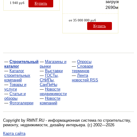
загрузки
1 940 руб
Купить
2690мм.
от 35 000 000 руб
Купить
—
Строительный
—
Магазины и
—
Опросы
каталог
рынки
—
Словари
—
Каталог
—
Выставки
терминов
строительных
—
ГОСТы,
—
Лента
компаний
СНИПы,
новостей RSS
—
Товары и
СанПиНы
услуги
—
Новости
—
Статьи и
недвижимости
обзоры
—
Новости
—
Фотогалереи
компаний
Copyright by RMNT.RU - информационная система по
строительству,
ремонту, недвижимости, дизайну интерьера
. (c) 2002—2026
Карта сайта