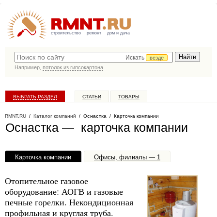
строительство
ремонт
дом и дача
Искать
везде
Например,
потолок из гипсокартона
ВЫБРАТЬ РАЗДЕЛ
СТАТЬИ
ТОВАРЫ
КАТАЛОГ КОМПАНИЙ
RMNT.RU
/
Каталог компаний
/
Оснастка
/ Карточка компании
Оснастка — карточка компании
Карточка компании
Офисы, филиалы — 1
Отопительное газовое
оборудование: АОГВ и газовые
печные горелки. Некондиционная
профильная и круглая труба.