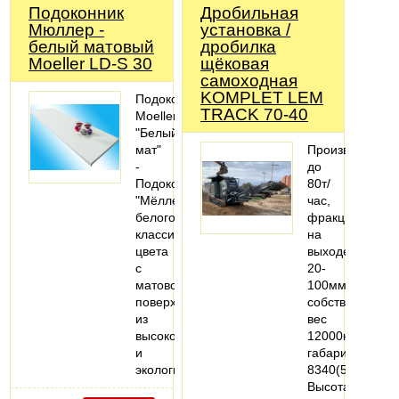
Подоконник
Дробильная
Мюллер -
установка /
белый матовый
дробилка
Moeller LD-S 30
щёковая
самоходная
KOMPLET LEM
Подоконник
TRACK 70-40
Moeller
"Белый
мат"
Производитель
-
до
Подоконник
80т/
"Мёллер"
час,
белого
фракция
классического
на
цвета
выходе
с
20-
матовой
100мм,
поверхностью,
собственный
из
вес
высокопрочного
12000кг,
и
габариты
экологически…
8340(5600)х22
Высота