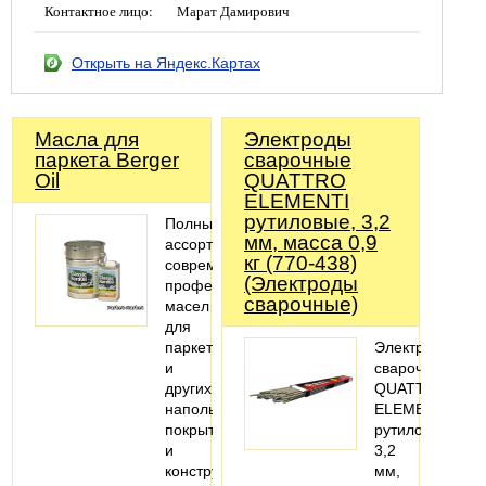
Контактное лицо:
Марат Дамирович
Открыть на Яндекс.Картах
Масла для
Электроды
паркета Berger
сварочные
Oil
QUATTRO
ELEMENTI
рутиловые, 3,2
Полный
мм, масса 0,9
ассортимент
кг (770-438)
современных
(Электроды
профессиональных
сварочные)
масел
для
паркета
Электроды
и
сварочные
других
QUATTRO
напольных
ELEMENTI
покрытий
рутиловые,
и
3,2
конструкций
мм,