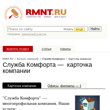
строительство
ремонт
дом и дача
Искать
везде
Например,
земельный участок
ВЫБРАТЬ РАЗДЕЛ
СТАТЬИ
ТОВАРЫ
КАТАЛОГ КОМПАНИЙ
RMNT.RU
/
Каталог компаний
/
Служба Комфорта
/ Карточка компании
Служба Комфорта — карточка
компании
Карточка компании
Офисы, филиалы — 1
"Служба Комфорта" —
многопрофильная компания. Наши
услуги: