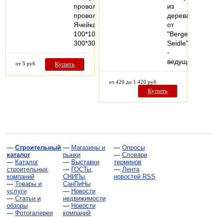
проволокиПрерывные
из
проволоки
дерева
Ячейка
от
100*100-
"Berger-
300*300…
Seidle"
-
ведущего…
от 5 руб
Купить
от 420 до 1 420 руб
Купить
—
Строительный
—
Магазины и
—
Опросы
каталог
рынки
—
Словари
—
Каталог
—
Выставки
терминов
строительных
—
ГОСТы,
—
Лента
компаний
СНИПы,
новостей RSS
—
Товары и
СанПиНы
услуги
—
Новости
—
Статьи и
недвижимости
обзоры
—
Новости
—
Фотогалереи
компаний