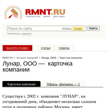
строительство
ремонт
дом и дача
Искать
везде
Например,
ламинат
ВЫБРАТЬ РАЗДЕЛ
СТАТЬИ
ТОВАРЫ
КАТАЛОГ КОМПАНИЙ
RMNT.RU
/
Каталог компаний
/
Лунар, ООО
/ Карточка компании
Лунар, ООО — карточка
компании
Карточка компании
Офисы, филиалы — 1
Существуя с 2002 г. компания "ЛУНАР", на
сегодняшний день, объединяет несколько салонов
штор в различных районах Москвы, имеет