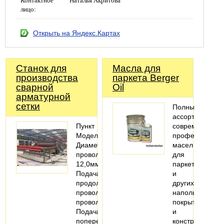
Контактное
Наталья Акритова
лицо:
Открыть на Яндекс.Картах
Станок для
Масла для
производства
паркета Berger
сварной
Oil
арматурной
сетки
Полный
ассортимент
Пункт
современных
МодельЛМ-12
профессионал
Диаметр
масел
проволоки5,0-
для
12,0мм
паркета
Подача
и
продольной
других
проволокиПрерывные
напольных
проволоки
покрытий
Подача
и
поперечной
конструкций