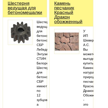
Шестерня
Камень
ведущая для
песчаник
бетономешалки
Красный
Дракон
обожженный
Шестерня
ведущая
для
У
бетономешалки,
ИП
бетоносмесителя
Шеверев
СБР
А.С.
Лебедянь,
Вы
Энтузиаст
можете
СТИН
выгодно
Белорецк.
купить
Шестерни
Камень
для
натуральный
бетономешалок
природный
СБР
песчаник
имеют
Красный
по
Дракон
12
Обожжённый
зубцов,
-
а
это