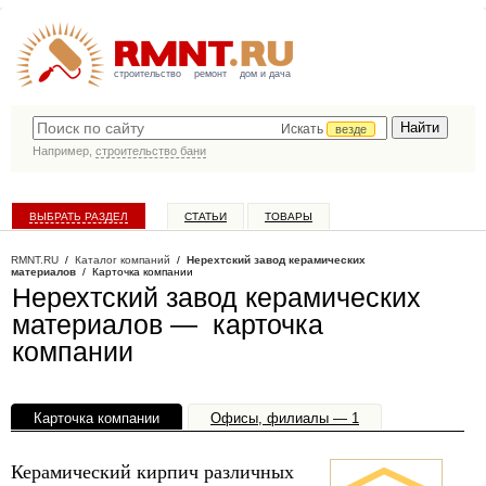
строительство
ремонт
дом и дача
Искать
везде
Например,
строительство бани
ВЫБРАТЬ РАЗДЕЛ
СТАТЬИ
ТОВАРЫ
КАТАЛОГ КОМПАНИЙ
RMNT.RU
/
Каталог компаний
/
Нерехтский завод керамических
материалов
/ Карточка компании
Нерехтский завод керамических
материалов — карточка
компании
Карточка компании
Офисы, филиалы — 1
Керамический кирпич различных