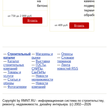
на
камень
бетономешалку…
подверженный
термической
обработке…
от 750 до 2 000 руб
Купить
от 409 руб
Купить
—
Строительный
—
Магазины и
—
Опросы
каталог
рынки
—
Словари
—
Каталог
—
Выставки
терминов
строительных
—
ГОСТы,
—
Лента
компаний
СНИПы,
новостей RSS
—
Товары и
СанПиНы
услуги
—
Новости
—
Статьи и
недвижимости
обзоры
—
Новости
—
Фотогалереи
компаний
Copyright by RMNT.RU - информационная система по
строительству,
ремонту, недвижимости, дизайну интерьера
. (c) 2002—2026