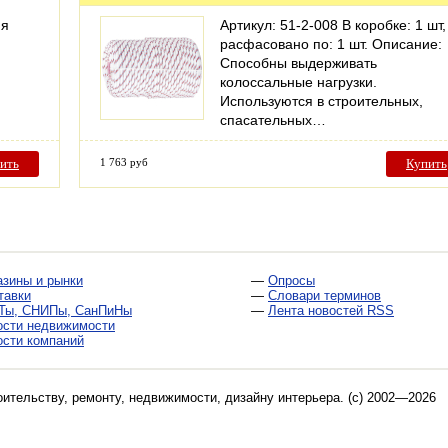
ия
Артикул: 51-2-008 В коробке: 1 шт,
расфасовано по: 1 шт. Описание:
Способны выдерживать
колоссальные нагрузки.
Используются в строительных,
спасательных…
ить
1 763 руб
Купить
азины и рынки
—
Опросы
тавки
—
Словари терминов
Ты, СНИПы, СанПиНы
—
Лента новостей RSS
ости недвижимости
ости компаний
оительству, ремонту, недвижимости, дизайну интерьера
. (c) 2002—2026