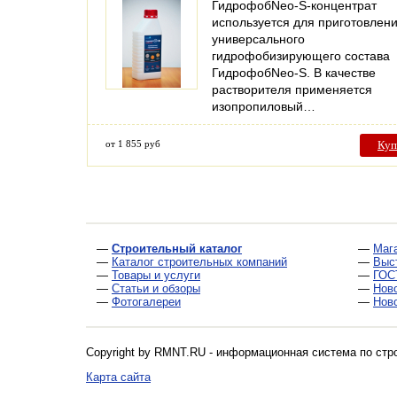
ГидрофобNeo-S-концентрат
используется для приготовлен
универсального
гидрофобизирующего состава
ГидрофобNeo-S. В качестве
растворителя применяется
изопропиловый…
от 1 855 руб
Куп
—
Строительный каталог
—
Маг
—
Каталог строительных компаний
—
Выс
—
Товары и услуги
—
ГОС
—
Статьи и обзоры
—
Нов
—
Фотогалереи
—
Нов
Copyright by RMNT.RU - информационная система по
стр
Карта сайта