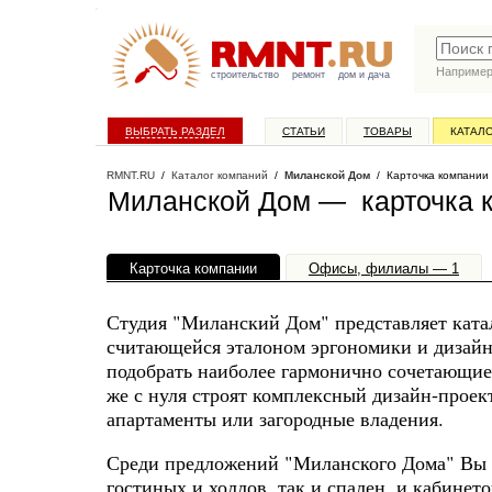
Наприме
строительство
ремонт
дом и дача
ВЫБРАТЬ РАЗДЕЛ
СТАТЬИ
ТОВАРЫ
КАТАЛ
RMNT.RU
/
Каталог компаний
/
Миланской Дом
/ Карточка компании
Миланской Дом — карточка 
Карточка компании
Офисы, филиалы — 1
Студия "Миланский Дом" представляет катал
считающейся эталоном эргономики и дизайн
подобрать наиболее гармонично сочетающие
же с нуля строят комплексный дизайн-проек
апартаменты или загородные владения.
Среди предложений "Миланского Дома" Вы н
гостиных и холлов, так и спален, и кабине