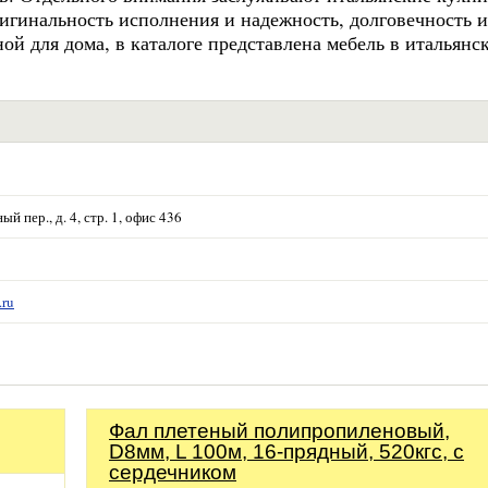
игинальность исполнения и надежность, долговечность и
ой для дома, в каталоге представлена мебель в итальянс
й пер., д. 4, стр. 1, офис 436
.ru
Фал плетеный полипропиленовый,
D8мм, L 100м, 16-прядный, 520кгс, с
сердечником