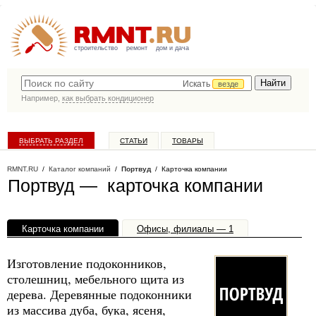
строительство
ремонт
дом и дача
Искать
везде
Например,
как выбрать кондиционер
ВЫБРАТЬ РАЗДЕЛ
СТАТЬИ
ТОВАРЫ
КАТАЛОГ КОМПАНИЙ
RMNT.RU
/
Каталог компаний
/
Портвуд
/ Карточка компании
Портвуд — карточка компании
Карточка компании
Офисы, филиалы — 1
Изготовление подоконников,
столешниц, мебельного щита из
дерева. Деревянные подоконники
из массива дуба, бука, ясеня,