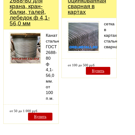
2688-80 для
оцинкованная
крана, кран-
сварная в
балки, талей,
картах
лебедок ф 4,1-
56,0 мм
сетка
в
Канат
картах
стальной
стальная
ГОСТ
сварная
2688-
80
ф
от 100 до 500 руб
4,1-
Купить
56,0
мм.
от
100
п.м.
от 50 до 1 000 руб
Купить