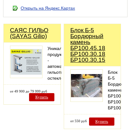
Открыть на Яндекс.Картах
САЯС ГИЛЬО
Блок Б-5
(SAYAS Gilio)
Бордюрный
камень
БР100.45.18
Уникальный
БР100.30.18
продукт
БР100.30.15
-
автоматическое
гильотинное
Блок
остекление
Б-5
Бордюрный
камень
от 49 900 до 79 999 руб
БР100.45.18
Купить
БР100.30.18
БР100.30.15
от 550 руб
Купить