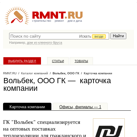
строительство
ремонт
дом и дача
Искать
везде
Например,
дом из клееного бруса
ВЫБРАТЬ РАЗДЕЛ
СТАТЬИ
ТОВАРЫ
КАТАЛОГ КОМПАНИЙ
RMNT.RU
/
Каталог компаний
/
Вольбек, ООО ГК
/ Карточка компании
Вольбек, ООО ГК — карточка
компании
Карточка компании
Офисы, филиалы — 1
ГК "Вольбек" специализируется
на оптовых поставках
теплоизоляции для гражданского и