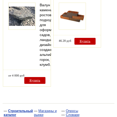
Валун
камень
ростовский
подходит
для
оформления
садов,
ландшафтного
46.28 руб
Купить
дизайна,
создания
альпийских
горок,
клумб.
от 4 000 руб
Купить
—
Строительный
—
Магазины и
—
Опросы
каталог
рынки
—
Словари