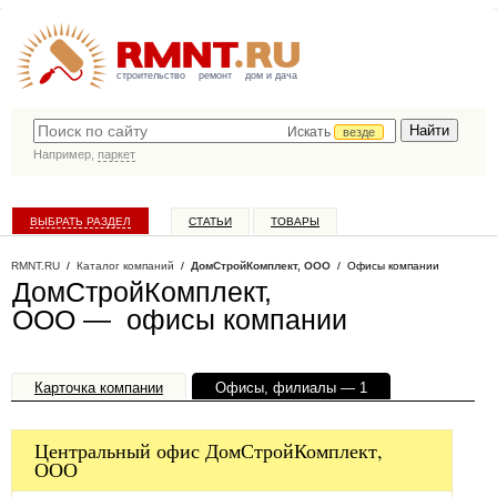
строительство
ремонт
дом и дача
Искать
везде
Например,
паркет
ВЫБРАТЬ РАЗДЕЛ
СТАТЬИ
ТОВАРЫ
КАТАЛОГ КОМПАНИЙ
RMNT.RU
/
Каталог компаний
/
ДомСтройКомплект, ООО
/ Офисы компании
ДомСтройКомплект,
ООО — офисы компании
Карточка компании
Офисы, филиалы — 1
Центральный офис ДомСтройКомплект,
ООО