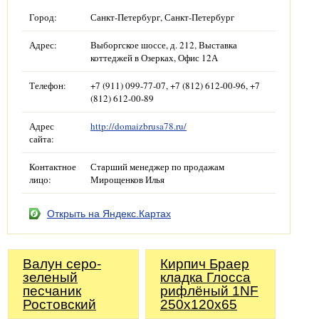
Город:
Санкт-Петербург, Санкт-Петербург
Адрес:
Выборгское шоссе, д. 212, Выставка
коттеджей в Озерках, Офис 12А
Телефон:
+7 (911) 099-77-07, +7 (812) 612-00-96, +7
(812) 612-00-89
Адрес
http://domaizbrusa78.ru/
сайта:
Контактное
Старший менеджер по продажам
лицо:
Мирощенков Илья
Открыть на Яндекс.Картах
Валун серо-
Кирпич Браер
зеленый
кладка Глосса
песчаник
рифлёный 1NF
Ростовский
250х120х65