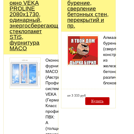
окно VEKA
бурение,
PROLINE
cверление
2080х1730,
бетонных стен,
одинарный,
перекрытий и
энергосберегающий
пр.
стеклопакет
STiS,
Алмазное
фурнитура
бурение
MACO
(сверление)
конструкций
Оконная
из
фурнитура
железобетонов
MACO
бетонов,
(Австрия).
различных
Профильная
блоков
система:
VEKA
от 3 333 руб
(Германия).
Купить
Класс
профиля
ПВХ:
А
(толщина