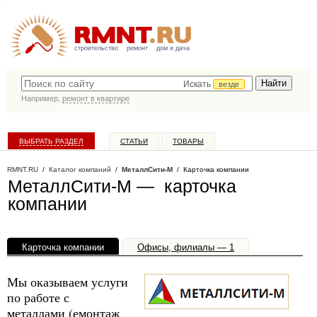
строительство
ремонт
дом и дача
Искать
везде
Например,
ремонт в квартире
ВЫБРАТЬ РАЗДЕЛ
СТАТЬИ
ТОВАРЫ
КАТАЛОГ КОМПАНИЙ
RMNT.RU
/
Каталог компаний
/
МеталлСити-М
/ Карточка компании
МеталлСити-М — карточка
компании
Карточка компании
Офисы, филиалы — 1
Мы оказываем услуги
по работе с
металлами (емонтаж