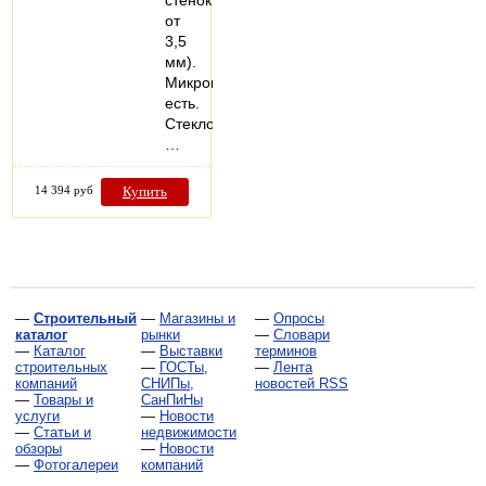
стенок
от
3,5
мм).
Микропроветривание:
есть.
Стеклопакеты:
…
14 394 руб
Купить
—
Строительный
—
Магазины и
—
Опросы
каталог
рынки
—
Словари
—
Каталог
—
Выставки
терминов
строительных
—
ГОСТы,
—
Лента
компаний
СНИПы,
новостей RSS
—
Товары и
СанПиНы
услуги
—
Новости
—
Статьи и
недвижимости
обзоры
—
Новости
—
Фотогалереи
компаний