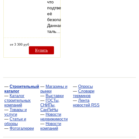
что
подтверждает
её
безопасность.
Данная
таль…
от 3 300 руб
Купить
—
Строительный
—
Магазины и
—
Опросы
каталог
рынки
—
Словари
—
Каталог
—
Выставки
терминов
строительных
—
ГОСТы,
—
Лента
компаний
СНИПы,
новостей RSS
—
Товары и
СанПиНы
услуги
—
Новости
—
Статьи и
недвижимости
обзоры
—
Новости
—
Фотогалереи
компаний