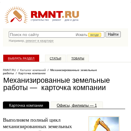
строительство
ремонт
дом и дача
Искать
везде
Например,
ремонт в квартире
ВЫБРАТЬ РАЗДЕЛ
СТАТЬИ
ТОВАРЫ
КАТАЛОГ КОМПАНИЙ
RMNT.RU
/
Каталог компаний
/
Механизированные земельные
работы
/ Карточка компании
Механизированные земельные
работы — карточка компании
Карточка компании
Офисы, филиалы — 1
Выполняем полный цикл
механизированных земельных