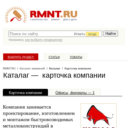
строительство
ремонт
дом и дача
Искать
везде
Например,
как выбрать кондиционер
ВЫБРАТЬ РАЗДЕЛ
СТАТЬИ
ТОВАРЫ
КАТАЛОГ КОМПАНИЙ
RMNT.RU
/
Каталог компаний
/
Каталаг
/ Карточка компании
Каталаг — карточка компании
Карточка компании
Офисы, филиалы — 1
Компания занимается
проектирование, изготовлением
и монтажом быстровозводимых
металлоконструкций в