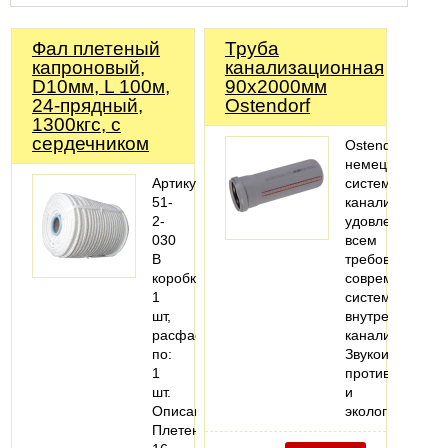
Фал плетеный
Труба
капроновый,
канализационная
D10мм, L 100м,
90х2000мм
24-прядный,
Ostendorf
1300кгс, с
сердечником
Ostendorf-
немецкая
Артикул:
система
51-
канализации,
2-
удовлетворяю
030
всем
В
требованиям
коробке:
современных
1
систем
шт,
внутренней
расфасовано
канализации.
по:
Звукоизоляция,
1
противопожарн
шт.
и
Описание:
экологическая
Плетеный