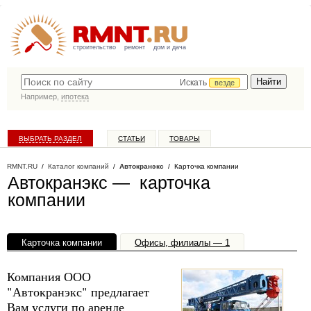
строительство
ремонт
дом и дача
Искать
везде
Например,
ипотека
ВЫБРАТЬ РАЗДЕЛ
СТАТЬИ
ТОВАРЫ
КАТАЛОГ КОМПАНИЙ
RMNT.RU
/
Каталог компаний
/
Автокранэкс
/ Карточка компании
Автокранэкс — карточка
компании
Карточка компании
Офисы, филиалы — 1
Компания ООО
"Автокранэкс" предлагает
Вам услуги по аренде