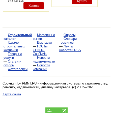
Купить
от 3 333 руб
Купить
—
Строительный
—
Магазины и
—
Опросы
каталог
рынки
—
Словари
—
Каталог
—
Выставки
терминов
строительных
—
ГОСТы,
—
Лента
компаний
СНИПы,
новостей RSS
—
Товары и
СанПиНы
услуги
—
Новости
—
Статьи и
недвижимости
обзоры
—
Новости
—
Фотогалереи
компаний
Copyright by RMNT.RU - информационная система по
строительству,
ремонту, недвижимости, дизайну интерьера
. (c) 2002—2026
Карта сайта