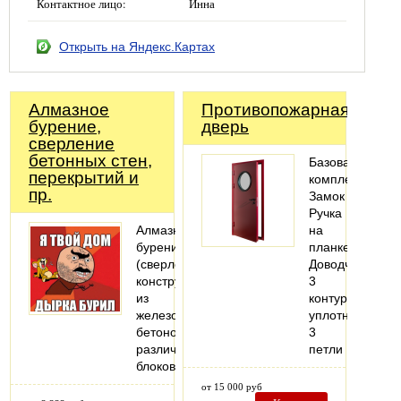
Контактное лицо:
Инна
Открыть на Яндекс.Картах
Алмазное
Противопожарная
бурение,
дверь
cверление
бетонных стен,
Базовая
перекрытий и
комплектация:
пр.
Замок
Ручка
Алмазное
на
бурение
планке
(сверление)
Доводчик
конструкций
3
из
контура
железобетонов,
уплотнения
бетонов,
3
различных
петли
блоков
от 15 000 руб